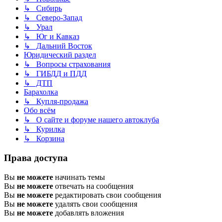
↳ Сибирь
↳ Северо-Запад
↳ Урал
↳ Юг и Кавказ
↳ Дальний Восток
Юридический раздел
↳ Вопросы страхования
↳ ГИБДД и ПДД
↳ ДТП
Барахолка
↳ Купля-продажа
Обо всём
↳ О сайте и форуме нашего автоклуба
↳ Курилка
↳ Корзина
Права доступа
Вы
не можете
начинать темы
Вы
не можете
отвечать на сообщения
Вы
не можете
редактировать свои сообщения
Вы
не можете
удалять свои сообщения
Вы
не можете
добавлять вложения