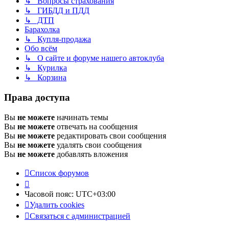
↳ Вопросы страхования
↳ ГИБДД и ПДД
↳ ДТП
Барахолка
↳ Купля-продажа
Обо всём
↳ О сайте и форуме нашего автоклуба
↳ Курилка
↳ Корзина
Права доступа
Вы
не можете
начинать темы
Вы
не можете
отвечать на сообщения
Вы
не можете
редактировать свои сообщения
Вы
не можете
удалять свои сообщения
Вы
не можете
добавлять вложения
Список форумов
Часовой пояс:
UTC+03:00
Удалить cookies
Связаться с администрацией