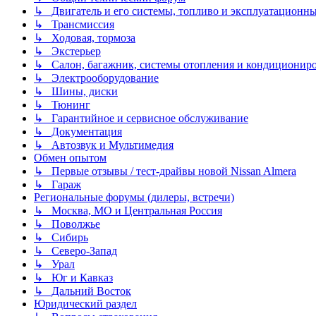
↳ Двигатель и его системы, топливо и эксплуатационн
↳ Трансмиссия
↳ Ходовая, тормоза
↳ Экстерьер
↳ Салон, багажник, системы отопления и кондиционир
↳ Электрооборудование
↳ Шины, диски
↳ Тюнинг
↳ Гарантийное и сервисное обслуживание
↳ Документация
↳ Автозвук и Мультимедия
Обмен опытом
↳ Первые отзывы / тест-драйвы новой Nissan Almera
↳ Гараж
Региональные форумы (дилеры, встречи)
↳ Москва, МО и Центральная Россия
↳ Поволжье
↳ Сибирь
↳ Северо-Запад
↳ Урал
↳ Юг и Кавказ
↳ Дальний Восток
Юридический раздел