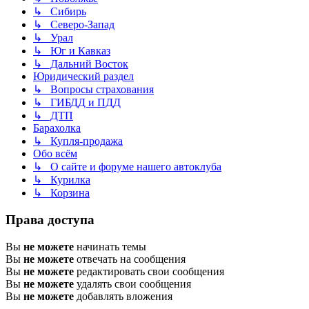
↳ Сибирь
↳ Северо-Запад
↳ Урал
↳ Юг и Кавказ
↳ Дальний Восток
Юридический раздел
↳ Вопросы страхования
↳ ГИБДД и ПДД
↳ ДТП
Барахолка
↳ Купля-продажа
Обо всём
↳ О сайте и форуме нашего автоклуба
↳ Курилка
↳ Корзина
Права доступа
Вы
не можете
начинать темы
Вы
не можете
отвечать на сообщения
Вы
не можете
редактировать свои сообщения
Вы
не можете
удалять свои сообщения
Вы
не можете
добавлять вложения