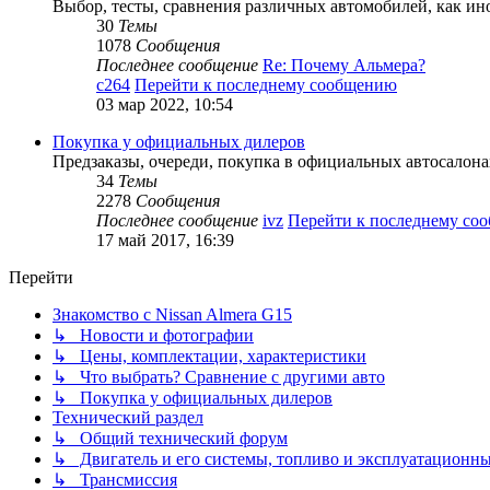
Выбор, тесты, сравнения различных автомобилей, как ино
30
Темы
1078
Сообщения
Последнее сообщение
Re: Почему Альмера?
c264
Перейти к последнему сообщению
03 мар 2022, 10:54
Покупка у официальных дилеров
Предзаказы, очереди, покупка в официальных автосалона
34
Темы
2278
Сообщения
Последнее сообщение
ivz
Перейти к последнему со
17 май 2017, 16:39
Перейти
Знакомство с Nissan Almera G15
↳ Новости и фотографии
↳ Цены, комплектации, характеристики
↳ Что выбрать? Сравнение с другими авто
↳ Покупка у официальных дилеров
Технический раздел
↳ Общий технический форум
↳ Двигатель и его системы, топливо и эксплуатационн
↳ Трансмиссия