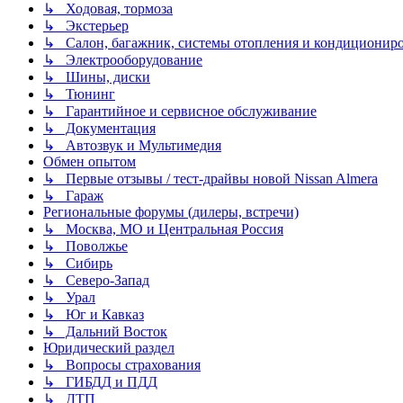
↳ Ходовая, тормоза
↳ Экстерьер
↳ Салон, багажник, системы отопления и кондиционир
↳ Электрооборудование
↳ Шины, диски
↳ Тюнинг
↳ Гарантийное и сервисное обслуживание
↳ Документация
↳ Автозвук и Мультимедия
Обмен опытом
↳ Первые отзывы / тест-драйвы новой Nissan Almera
↳ Гараж
Региональные форумы (дилеры, встречи)
↳ Москва, МО и Центральная Россия
↳ Поволжье
↳ Сибирь
↳ Северо-Запад
↳ Урал
↳ Юг и Кавказ
↳ Дальний Восток
Юридический раздел
↳ Вопросы страхования
↳ ГИБДД и ПДД
↳ ДТП