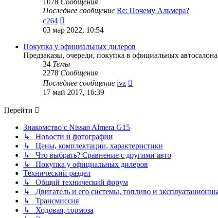
1078
Сообщения
Последнее сообщение
Re: Почему Альмера?
Перейти
c264
к
03 мар 2022, 10:54
последнему
сообщению
Покупка у официальных дилеров
Предзаказы, очереди, покупка в официальных автосалона
34
Темы
2278
Сообщения
Перейти
Последнее сообщение
ivz
к
17 май 2017, 16:39
последнему
сообщению
Перейти
Знакомство с Nissan Almera G15
↳ Новости и фотографии
↳ Цены, комплектации, характеристики
↳ Что выбрать? Сравнение с другими авто
↳ Покупка у официальных дилеров
Технический раздел
↳ Общий технический форум
↳ Двигатель и его системы, топливо и эксплуатационн
↳ Трансмиссия
↳ Ходовая, тормоза