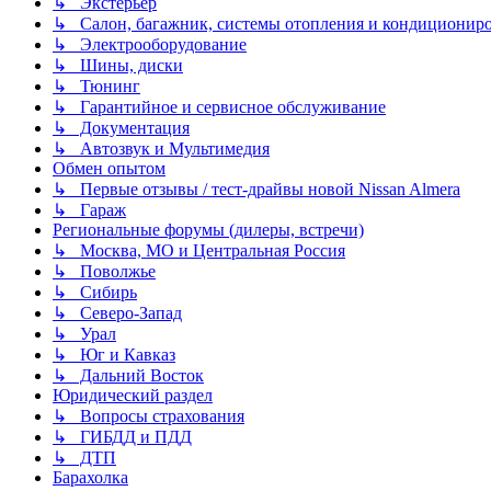
↳ Экстерьер
↳ Салон, багажник, системы отопления и кондиционир
↳ Электрооборудование
↳ Шины, диски
↳ Тюнинг
↳ Гарантийное и сервисное обслуживание
↳ Документация
↳ Автозвук и Мультимедия
Обмен опытом
↳ Первые отзывы / тест-драйвы новой Nissan Almera
↳ Гараж
Региональные форумы (дилеры, встречи)
↳ Москва, МО и Центральная Россия
↳ Поволжье
↳ Сибирь
↳ Северо-Запад
↳ Урал
↳ Юг и Кавказ
↳ Дальний Восток
Юридический раздел
↳ Вопросы страхования
↳ ГИБДД и ПДД
↳ ДТП
Барахолка