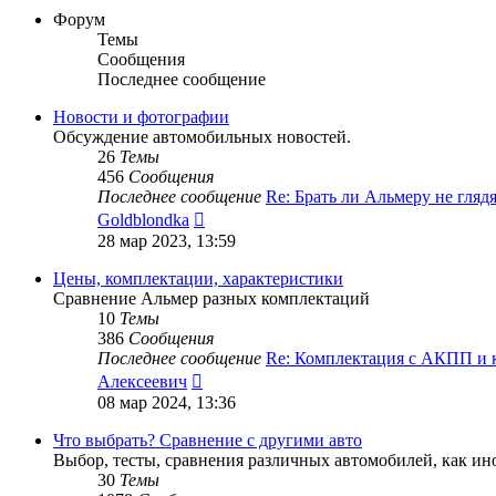
Форум
Темы
Сообщения
Последнее сообщение
Новости и фотографии
Обсуждение автомобильных новостей.
26
Темы
456
Сообщения
Последнее сообщение
Re: Брать ли Альмеру не гляд
Перейти
Goldblondka
к
28 мар 2023, 13:59
последнему
сообщению
Цены, комплектации, характеристики
Сравнение Альмер разных комплектаций
10
Темы
386
Сообщения
Последнее сообщение
Re: Комплектация с АКПП и
Перейти
Алексеевич
к
08 мар 2024, 13:36
последнему
сообщению
Что выбрать? Сравнение с другими авто
Выбор, тесты, сравнения различных автомобилей, как ино
30
Темы