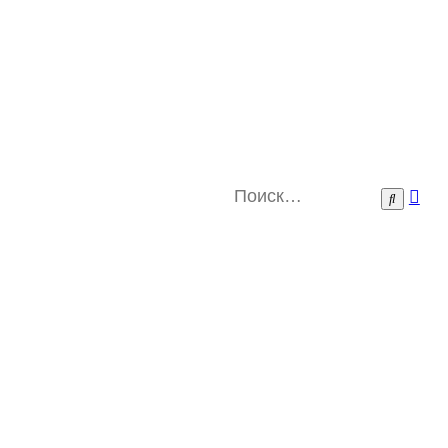
Ра
Поиск
пои