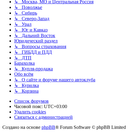
↳ Москва, МО и Центральная Россия
↳ Поволжье
↳ Сибирь
↳ Северо-Запад
↳ Урал
↳ Юг и Кавказ
↳ Дальний Восток
Юридический раздел
↳ Вопросы страхования
↳ ГИБДД и ПДД
↳ ДТП
Барахолка
↳ Купля-продажа
Обо всём
↳ О сайте и форуме нашего автоклуба
↳ Курилка
↳ Корзина
Список форумов
Часовой пояс:
UTC+03:00
Удалить cookies
Связаться с администрацией
Создано на основе
phpBB
® Forum Software © phpBB Limited