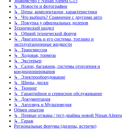
Знакомство с Nissan Almera G15
↳ Новости и фотографии
↳ Цены, комплектации, характеристики
↳ Что выбрать? Сравнение с другими авто
↳ Покупка у официальных дилеров
Технический раздел
↳ Общий технический форум
↳ Двигатель и его системы, топливо и
эксплуатационные жидкости
↳ Трансмиссия
↳ Ходовая, тормоза
↳ Экстерьер
↳ Салон, багажник, системы отопления и
кондиционирования
↳ Электрооборудование
↳ Шины, диски
↳ Тюнинг
↳ Гарантийное и сервисное обслуживание
↳ Документация
↳ Автозвук и Мультимедия
Обмен опытом
↳ Первые отзывы / тест-драйвы новой Nissan Almera
↳ Гараж
Региональные форумы (дилеры, встречи)