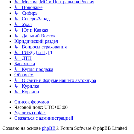
↳ Москва, МО и Центральная Россия
↳ Поволжье
↳ Сибирь
↳ Северо-Запад
↳ Урал
↳ Юг и Кавказ
↳ Дальний Восток
Юридический раздел
↳ Вопросы страхования
↳ ГИБДД и ПДД
↳ ДТП
Барахолка
↳ Купля-продажа
Обо всём
↳ О сайте и форуме нашего автоклуба
↳ Курилка
↳ Корзина
Список форумов
Часовой пояс:
UTC+03:00
Удалить cookies
Связаться с администрацией
Создано на основе
phpBB
® Forum Software © phpBB Limited