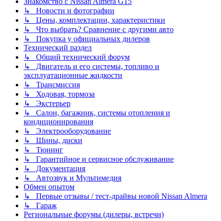
Знакомство с Nissan Almera G15
↳ Новости и фотографии
↳ Цены, комплектации, характеристики
↳ Что выбрать? Сравнение с другими авто
↳ Покупка у официальных дилеров
Технический раздел
↳ Общий технический форум
↳ Двигатель и его системы, топливо и
эксплуатационные жидкости
↳ Трансмиссия
↳ Ходовая, тормоза
↳ Экстерьер
↳ Салон, багажник, системы отопления и
кондиционирования
↳ Электрооборудование
↳ Шины, диски
↳ Тюнинг
↳ Гарантийное и сервисное обслуживание
↳ Документация
↳ Автозвук и Мультимедия
Обмен опытом
↳ Первые отзывы / тест-драйвы новой Nissan Almera
↳ Гараж
Региональные форумы (дилеры, встречи)