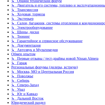
↳ Общий технический форум
↳ Двигатель и его системы, топливо и эксплуатационн
↳ Трансмиссия
↳ Ходовая, тормоза
↳ Экстерьер
↳ Салон, багажник, системы отопления и кондиционир
↳ Электрооборудование
↳ Шины, диски
↳ Тюнинг
↳ Гарантийное и сервисное обслуживание
↳ Документация
↳ Автозвук и Мультимедия
Обмен опытом
↳ Первые отзывы / тест-драйвы новой Nissan Almera
↳ Гараж
Региональные форумы (дилеры, встречи)
↳ Москва, МО и Центральная Россия
↳ Поволжье
↳ Сибирь
↳ Северо-Запад
↳ Урал
↳ Юг и Кавказ
↳ Дальний Восток
Юридический раздел