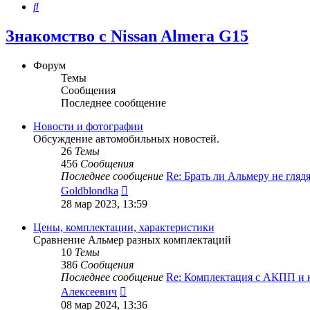
Поиск
Знакомство с Nissan Almera G15
Форум
Темы
Сообщения
Последнее сообщение
Новости и фотографии
Обсуждение автомобильных новостей.
26
Темы
456
Сообщения
Последнее сообщение
Re: Брать ли Альмеру не гляд
Перейти
Goldblondka
к
28 мар 2023, 13:59
последнему
сообщению
Цены, комплектации, характеристики
Сравнение Альмер разных комплектаций
10
Темы
386
Сообщения
Последнее сообщение
Re: Комплектация с АКПП и
Перейти
Алексеевич
к
08 мар 2024, 13:36