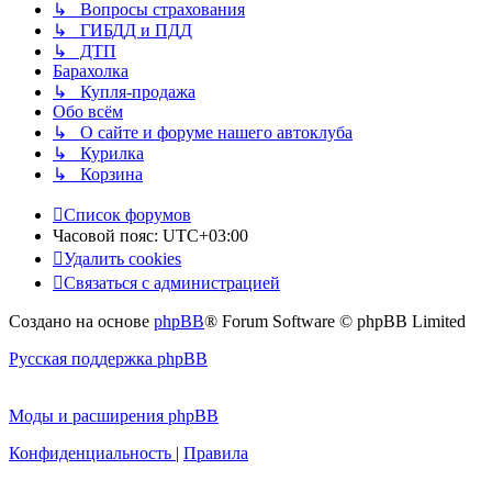
↳ Вопросы страхования
↳ ГИБДД и ПДД
↳ ДТП
Барахолка
↳ Купля-продажа
Обо всём
↳ О сайте и форуме нашего автоклуба
↳ Курилка
↳ Корзина
Список форумов
Часовой пояс:
UTC+03:00
Удалить cookies
Связаться с администрацией
Создано на основе
phpBB
® Forum Software © phpBB Limited
Русская поддержка phpBB
Моды и расширения phpBB
Конфиденциальность
|
Правила