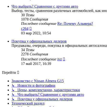
последнему
сообщению
Что выбрать? Сравнение с другими авто
Выбор, тесты, сравнения различных автомобилей, как ино
30
Темы
1078
Сообщения
Последнее сообщение
Re: Почему Альмера?
Перейти
c264
к
03 мар 2022, 10:54
последнему
сообщению
Покупка у официальных дилеров
Предзаказы, очереди, покупка в официальных автосалона
34
Темы
2278
Сообщения
Перейти
Последнее сообщение
ivz
к
17 май 2017, 16:39
последнему
сообщению
Перейти
Знакомство с Nissan Almera G15
↳ Новости и фотографии
↳ Цены, комплектации, характеристики
↳ Что выбрать? Сравнение с другими авто
↳ Покупка у официальных дилеров
Технический раздел