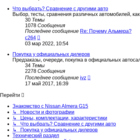
последнему
сообщению
Что выбрать? Сравнение с другими авто
Выбор, тесты, сравнения различных автомобилей, как 
30
Темы
1078
Сообщения
Последнее сообщение
Re: Почему Альмера?
Перейти
c264
к
03 мар 2022, 10:54
последнему
сообщению
Покупка у официальных дилеров
Предзаказы, очереди, покупка в официальных автоса
34
Темы
2278
Сообщения
Перейти
Последнее сообщение
ivz
к
17 май 2017, 16:39
последнему
сообщению
Перейти
Знакомство с Nissan Almera G15
↳ Новости и фотографии
↳ Цены, комплектации, характеристики
↳ Что выбрать? Сравнение с другими авто
↳ Покупка у официальных дилеров
Технический раздел