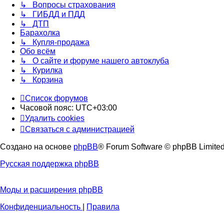
↳ Вопросы страхования
↳ ГИБДД и ПДД
↳ ДТП
Барахолка
↳ Купля-продажа
Обо всём
↳ О сайте и форуме нашего автоклуба
↳ Курилка
↳ Корзина
Список форумов
Часовой пояс:
UTC+03:00
Удалить cookies
Связаться с администрацией
Создано на основе
phpBB
® Forum Software © phpBB Limite
Русская поддержка phpBB
Моды и расширения phpBB
Конфиденциальность
|
Правила