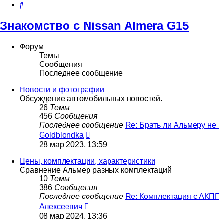
Поиск
Знакомство с Nissan Almera G15
Форум
Темы
Сообщения
Последнее сообщение
Новости и фотографии
Обсуждение автомобильных новостей.
26
Темы
456
Сообщения
Последнее сообщение
Re: Брать ли Альмеру не
Перейти
Goldblondka
к
28 мар 2023, 13:59
последнему
сообщению
Цены, комплектации, характеристики
Сравнение Альмер разных комплектаций
10
Темы
386
Сообщения
Последнее сообщение
Re: Комплектация с АКП
Перейти
Алексеевич
к
08 мар 2024, 13:36