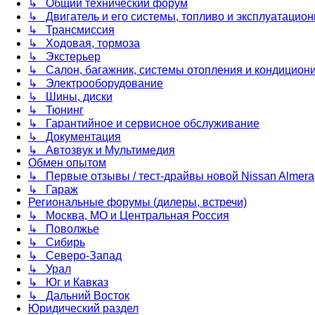
↳ Общий технический форум
↳ Двигатель и его системы, топливо и эксплуатацио
↳ Трансмиссия
↳ Ходовая, тормоза
↳ Экстерьер
↳ Салон, багажник, системы отопления и кондицион
↳ Электрооборудование
↳ Шины, диски
↳ Тюнинг
↳ Гарантийное и сервисное обслуживание
↳ Документация
↳ Автозвук и Мультимедия
Обмен опытом
↳ Первые отзывы / тест-драйвы новой Nissan Almera
↳ Гараж
Региональные форумы (дилеры, встречи)
↳ Москва, МО и Центральная Россия
↳ Поволжье
↳ Сибирь
↳ Северо-Запад
↳ Урал
↳ Юг и Кавказ
↳ Дальний Восток
Юридический раздел