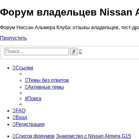
Форум владельцев Nissan 
Форум Ниссан Альмера Клуба: отзывы владельцев, тест-дра
Пропустить
Расширенный
Поиск
поиск
Ссылки
Темы без ответов
Активные темы
Поиск
FAQ
Вход
Регистрация
Список форумов
Знакомство с Nissan Almera G15