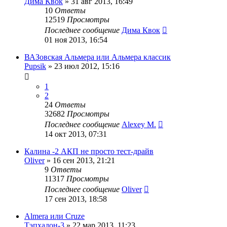
Дима Квок
»
31 авг 2013, 16:49
10
Ответы
12519
Просмотры
Последнее сообщение
Дима Квок
01 ноя 2013, 16:54
ВАЗовская Альмера или Альмера классик
Pupsik
»
23 июл 2012, 15:16
1
2
24
Ответы
32682
Просмотры
Последнее сообщение
Alexey M.
14 окт 2013, 07:31
Калина -2 АКП не просто тест-драйв
Oliver
»
16 сен 2013, 21:21
9
Ответы
11317
Просмотры
Последнее сообщение
Oliver
17 сен 2013, 18:58
Almera или Cruze
Тэпхадон-3
»
22 мар 2013, 11:23