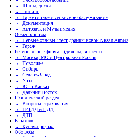
↳ Шины, диски
↳ Тюнинг
↳ Гарантийное и сервисное обслуживание
↳ Документация
↳ Автозвук и Мультимедия
Обмен опытом
↳ Первые отзывы / тест-драйвы новой Nissan Almera
↳ Гараж
Региональные форумы (дилеры, встречи)
↳ Москва, МО и Центральная Россия
↳ Поволжье
↳ Сибирь
↳ Северо-Запад
↳ Урал
↳ Юг и Кавказ
↳ Дальний Восток
Юридический раздел
↳ Вопросы страхования
↳ ГИБДД и ПДД
↳ ДТП
Барахолка
↳ Купля-продажа
Обо всём