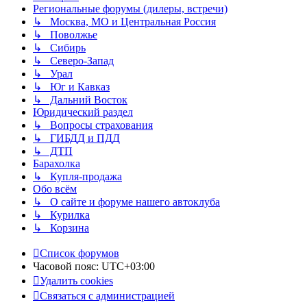
Региональные форумы (дилеры, встречи)
↳ Москва, МО и Центральная Россия
↳ Поволжье
↳ Сибирь
↳ Северо-Запад
↳ Урал
↳ Юг и Кавказ
↳ Дальний Восток
Юридический раздел
↳ Вопросы страхования
↳ ГИБДД и ПДД
↳ ДТП
Барахолка
↳ Купля-продажа
Обо всём
↳ О сайте и форуме нашего автоклуба
↳ Курилка
↳ Корзина
Список форумов
Часовой пояс:
UTC+03:00
Удалить cookies
Связаться с администрацией