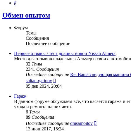
Поиск
Обмен опытом
Форум
Темы
Сообщения
Последнее сообщение
Первые отзывы / тест-драйвы новой Nissan Almera
Место для отзывов владельцев Альмер о своих автомобил
32
Темы
2341
Сообщения
Последнее сообщение
Re: Ваша следующая машина
Перейти
sultan-garipov
к
05 дек 2024, 20:04
последнему
сообщению
Гараж
В данном форуме обсуждаем всё, что касается гаража и 
ухода и ремонта наших авто.
6
Темы
89
Сообщения
Перейти
Последнее сообщение
dmsamoilov
к
13 июн 2017, 15:24