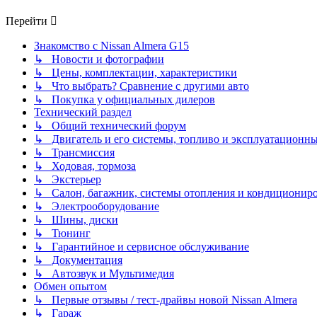
последнему
сообщению
Перейти
Знакомство с Nissan Almera G15
↳ Новости и фотографии
↳ Цены, комплектации, характеристики
↳ Что выбрать? Сравнение с другими авто
↳ Покупка у официальных дилеров
Технический раздел
↳ Общий технический форум
↳ Двигатель и его системы, топливо и эксплуатационн
↳ Трансмиссия
↳ Ходовая, тормоза
↳ Экстерьер
↳ Салон, багажник, системы отопления и кондиционир
↳ Электрооборудование
↳ Шины, диски
↳ Тюнинг
↳ Гарантийное и сервисное обслуживание
↳ Документация
↳ Автозвук и Мультимедия
Обмен опытом
↳ Первые отзывы / тест-драйвы новой Nissan Almera
↳ Гараж