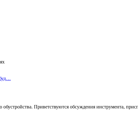
ях
 буд…
его обустройства. Приветствуются обсуждения инструмента, при