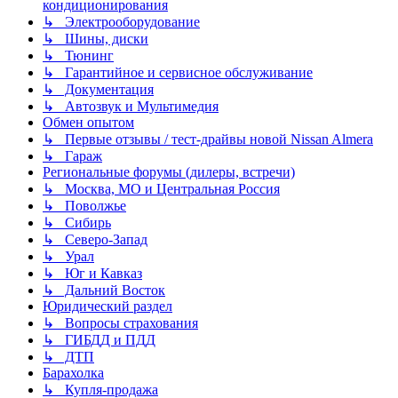
кондиционирования
↳ Электрооборудование
↳ Шины, диски
↳ Тюнинг
↳ Гарантийное и сервисное обслуживание
↳ Документация
↳ Автозвук и Мультимедия
Обмен опытом
↳ Первые отзывы / тест-драйвы новой Nissan Almera
↳ Гараж
Региональные форумы (дилеры, встречи)
↳ Москва, МО и Центральная Россия
↳ Поволжье
↳ Сибирь
↳ Северо-Запад
↳ Урал
↳ Юг и Кавказ
↳ Дальний Восток
Юридический раздел
↳ Вопросы страхования
↳ ГИБДД и ПДД
↳ ДТП
Барахолка
↳ Купля-продажа