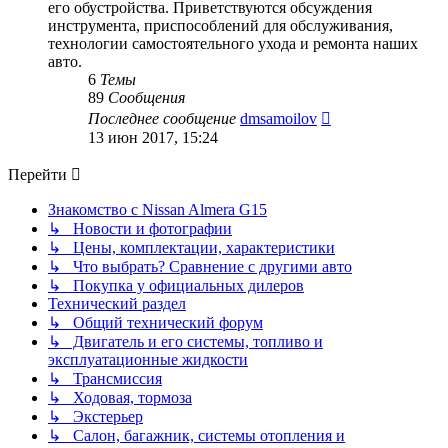
его обустройства. Приветствуются обсуждения
инструмента, приспособлений для обслуживания,
технологии самостоятельного ухода и ремонта наших
авто.
6
Темы
89
Сообщения
Перейти
Последнее сообщение
dmsamoilov
к
13 июн 2017, 15:24
последнему
сообщению
Перейти
Знакомство с Nissan Almera G15
↳ Новости и фотографии
↳ Цены, комплектации, характеристики
↳ Что выбрать? Сравнение с другими авто
↳ Покупка у официальных дилеров
Технический раздел
↳ Общий технический форум
↳ Двигатель и его системы, топливо и
эксплуатационные жидкости
↳ Трансмиссия
↳ Ходовая, тормоза
↳ Экстерьер
↳ Салон, багажник, системы отопления и