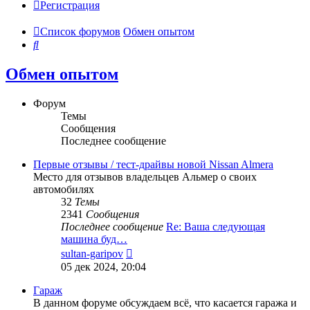
Регистрация
Список форумов
Обмен опытом
Поиск
Обмен опытом
Форум
Темы
Сообщения
Последнее сообщение
Первые отзывы / тест-драйвы новой Nissan Almera
Место для отзывов владельцев Альмер о своих
автомобилях
32
Темы
2341
Сообщения
Последнее сообщение
Re: Ваша следующая
машина буд…
Перейти
sultan-garipov
к
05 дек 2024, 20:04
последнему
сообщению
Гараж
В данном форуме обсуждаем всё, что касается гаража и