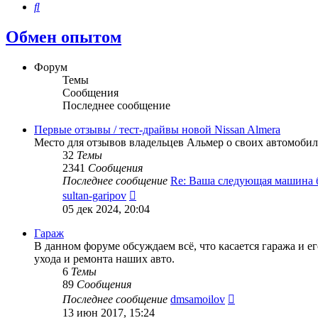
Поиск
Обмен опытом
Форум
Темы
Сообщения
Последнее сообщение
Первые отзывы / тест-драйвы новой Nissan Almera
Место для отзывов владельцев Альмер о своих автомобил
32
Темы
2341
Сообщения
Последнее сообщение
Re: Ваша следующая машина
Перейти
sultan-garipov
к
05 дек 2024, 20:04
последнему
сообщению
Гараж
В данном форуме обсуждаем всё, что касается гаража и 
ухода и ремонта наших авто.
6
Темы
89
Сообщения
Перейти
Последнее сообщение
dmsamoilov
к
13 июн 2017, 15:24