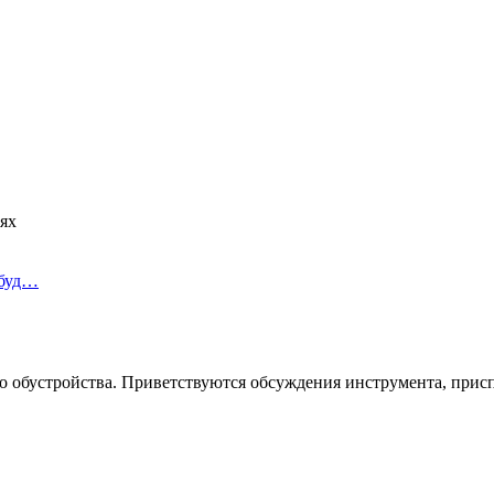
ях
 буд…
его обустройства. Приветствуются обсуждения инструмента, при