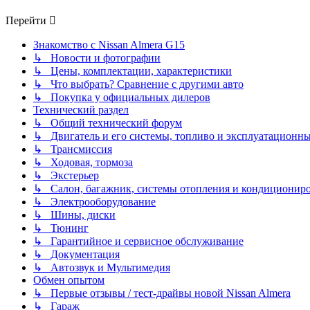
последнему
сообщению
Перейти
Знакомство с Nissan Almera G15
↳ Новости и фотографии
↳ Цены, комплектации, характеристики
↳ Что выбрать? Сравнение с другими авто
↳ Покупка у официальных дилеров
Технический раздел
↳ Общий технический форум
↳ Двигатель и его системы, топливо и эксплуатационн
↳ Трансмиссия
↳ Ходовая, тормоза
↳ Экстерьер
↳ Салон, багажник, системы отопления и кондиционир
↳ Электрооборудование
↳ Шины, диски
↳ Тюнинг
↳ Гарантийное и сервисное обслуживание
↳ Документация
↳ Автозвук и Мультимедия
Обмен опытом
↳ Первые отзывы / тест-драйвы новой Nissan Almera
↳ Гараж