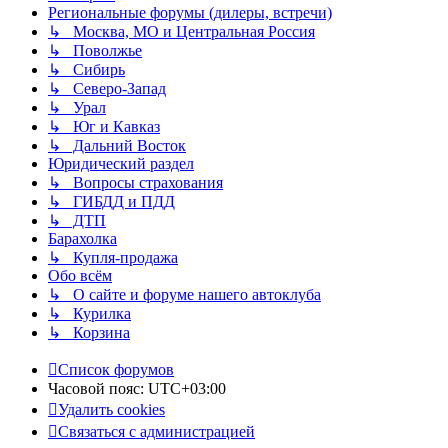
Региональные форумы (дилеры, встречи)
↳ Москва, МО и Центральная Россия
↳ Поволжье
↳ Сибирь
↳ Северо-Запад
↳ Урал
↳ Юг и Кавказ
↳ Дальний Восток
Юридический раздел
↳ Вопросы страхования
↳ ГИБДД и ПДД
↳ ДТП
Барахолка
↳ Купля-продажа
Обо всём
↳ О сайте и форуме нашего автоклуба
↳ Курилка
↳ Корзина
Список форумов
Часовой пояс:
UTC+03:00
Удалить cookies
Связаться с администрацией