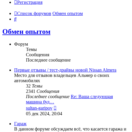
Регистрация
Список форумов
Обмен опытом
Поиск
Обмен опытом
Форум
Темы
Сообщения
Последнее сообщение
Первые отзывы / тест-драйвы новой Nissan Almera
Место для отзывов владельцев Альмер о своих
автомобилях
32
Темы
2341
Сообщения
Последнее сообщение
Re: Ваша следующая
машина буд…
Перейти
sultan-garipov
к
05 дек 2024, 20:04
последнему
сообщению
Гараж
В данном форуме обсуждаем всё, что касается гаража и