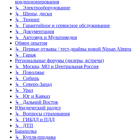
кондиционирования
↳ Электрооборудование
↳ Шины, диски
↳ Тюнинг
↳ Гарантийное и сервисное обслуживание
↳ Документация
↳ Автозвук и Мультимедия
Обмен опытом
↳ Первые отзывы / тест-драйвы новой Nissan Almera
↳ Гараж
Региональные форумы (дилеры, встречи)
↳ Москва, МО и Центральная Россия
↳ Поволжье
↳ Сибирь
↳ Северо-Запад
↳ Урал
↳ Юг и Кавказ
↳ Дальний Восток
Юридический раздел
↳ Вопросы страхования
↳ ГИБДД и ПДД
↳ ДТП
Барахолка
↳ Купля-продажа