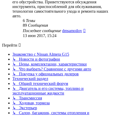
его обустройства. Приветствуются обсуждения
инструмента, приспособлений для обслуживания,
технологии самостоятельного ухода и ремонта наших
авто.
6
Темы
89
Сообщения
Перейти
Последнее сообщение
dmsamoilov
к
13 июн 2017, 15:24
последнему
сообщению
Перейти
Знакомство с Nissan Almera G15
↳ Новости и фотографии
↳ Цены, комплектации, характеристики
↳ Что выбрать? Сравнение с другими авто
↳ Покупка у официальных дилеров
Технический раздел
↳ Общий технический форум
↳ Двигатель и его системы, топливо и
эксплуатационные жидкости
↳ Трансмиссия
↳ Ходовая, тормоза
↳ Экстерьер
↳ Салон, багажник, системы отопления и