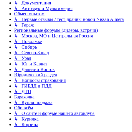
↳ Документация
↳ Автозвук и Мультимедия
Обмен опытом
↳ Первые отзывы / тест-драйвы новой Nissan Almera
↳ Гараж
Региональные форумы (дилеры, встречи)
↳ Москва, МО и Центральная Россия
↳ Поволжье
↳ Сибирь
↳ Северо-Запад
↳ Урал
↳ Юг и Кавказ
↳ Дальний Восток
Юридический раздел
↳ Вопросы страхования
↳ ГИБДД и ПДД
↳ ДТП
Барахолка
↳ Купля-продажа
Обо всём
↳ О сайте и форуме нашего автоклуба
↳ Курилка
↳ Корзина