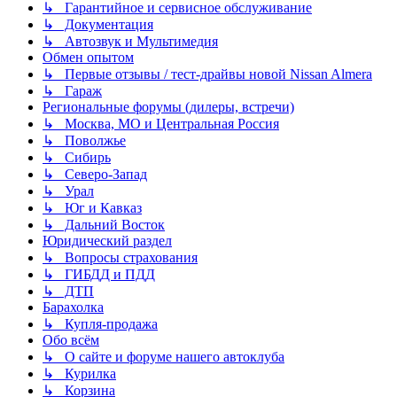
↳ Гарантийное и сервисное обслуживание
↳ Документация
↳ Автозвук и Мультимедия
Обмен опытом
↳ Первые отзывы / тест-драйвы новой Nissan Almera
↳ Гараж
Региональные форумы (дилеры, встречи)
↳ Москва, МО и Центральная Россия
↳ Поволжье
↳ Сибирь
↳ Северо-Запад
↳ Урал
↳ Юг и Кавказ
↳ Дальний Восток
Юридический раздел
↳ Вопросы страхования
↳ ГИБДД и ПДД
↳ ДТП
Барахолка
↳ Купля-продажа
Обо всём
↳ О сайте и форуме нашего автоклуба
↳ Курилка
↳ Корзина