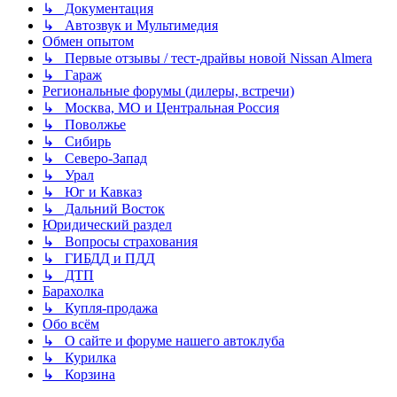
↳ Документация
↳ Автозвук и Мультимедия
Обмен опытом
↳ Первые отзывы / тест-драйвы новой Nissan Almera
↳ Гараж
Региональные форумы (дилеры, встречи)
↳ Москва, МО и Центральная Россия
↳ Поволжье
↳ Сибирь
↳ Северо-Запад
↳ Урал
↳ Юг и Кавказ
↳ Дальний Восток
Юридический раздел
↳ Вопросы страхования
↳ ГИБДД и ПДД
↳ ДТП
Барахолка
↳ Купля-продажа
Обо всём
↳ О сайте и форуме нашего автоклуба
↳ Курилка
↳ Корзина