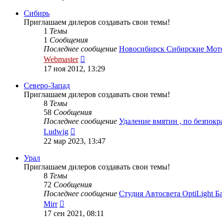
последнему
сообщению
Сибирь
Приглашаем дилеров создавать свои темы!
1
Темы
1
Сообщения
Последнее сообщение
Новосибирск Сибирские Мо
Перейти
Webmaster
к
17 ноя 2012, 13:29
последнему
сообщению
Северо-Запад
Приглашаем дилеров создавать свои темы!
8
Темы
58
Сообщения
Последнее сообщение
Удаление вмятин , по безпок
Перейти
Ludwig
к
22 мар 2023, 13:47
последнему
сообщению
Урал
Приглашаем дилеров создавать свои темы!
8
Темы
72
Сообщения
Последнее сообщение
Студия Автосвета OptiLight 
Перейти
Mirr
к
17 сен 2021, 08:11
последнему