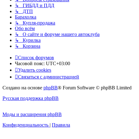
↳ ГИБДД и ПДД
↳ ДТП
Барахолка
↳ Купля-продажа
Обо всём
↳ О сайте и форуме нашего автоклуба
↳ Курилка
↳ Корзина
Список форумов
Часовой пояс:
UTC+03:00
Удалить cookies
Связаться с администрацией
Создано на основе
phpBB
® Forum Software © phpBB Limited
Русская поддержка phpBB
Моды и расширения phpBB
Конфиденциальность
|
Правила