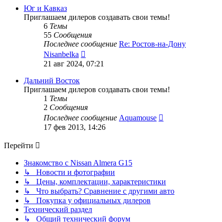
сообщению
Юг и Кавказ
Приглашаем дилеров создавать свои темы!
6
Темы
55
Сообщения
Последнее сообщение
Re: Ростов-на-Дону
Перейти
Nisanbelka
к
21 авг 2024, 07:21
последнему
сообщению
Дальний Восток
Приглашаем дилеров создавать свои темы!
1
Темы
2
Сообщения
Перейти
Последнее сообщение
Aquamouse
к
17 фев 2013, 14:26
последнему
сообщению
Перейти
Знакомство с Nissan Almera G15
↳ Новости и фотографии
↳ Цены, комплектации, характеристики
↳ Что выбрать? Сравнение с другими авто
↳ Покупка у официальных дилеров
Технический раздел
↳ Общий технический форум