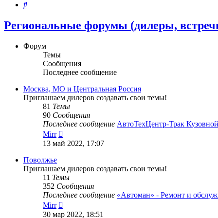
Поиск
Региональные форумы (дилеры, встреч
Форум
Темы
Сообщения
Последнее сообщение
Москва, МО и Центральная Россия
Приглашаем дилеров создавать свои темы!
81
Темы
90
Сообщения
Последнее сообщение
АвтоТехЦентр-Трак Кузовно
Перейти
Mirr
к
13 май 2022, 17:07
последнему
сообщению
Поволжье
Приглашаем дилеров создавать свои темы!
11
Темы
352
Сообщения
Последнее сообщение
«Автоман» - Ремонт и обслу
Перейти
Mirr
к
30 мар 2022, 18:51