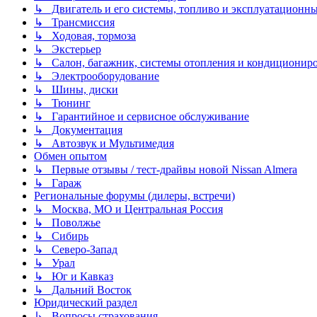
↳ Двигатель и его системы, топливо и эксплуатационн
↳ Трансмиссия
↳ Ходовая, тормоза
↳ Экстерьер
↳ Салон, багажник, системы отопления и кондиционир
↳ Электрооборудование
↳ Шины, диски
↳ Тюнинг
↳ Гарантийное и сервисное обслуживание
↳ Документация
↳ Автозвук и Мультимедия
Обмен опытом
↳ Первые отзывы / тест-драйвы новой Nissan Almera
↳ Гараж
Региональные форумы (дилеры, встречи)
↳ Москва, МО и Центральная Россия
↳ Поволжье
↳ Сибирь
↳ Северо-Запад
↳ Урал
↳ Юг и Кавказ
↳ Дальний Восток
Юридический раздел
↳ Вопросы страхования