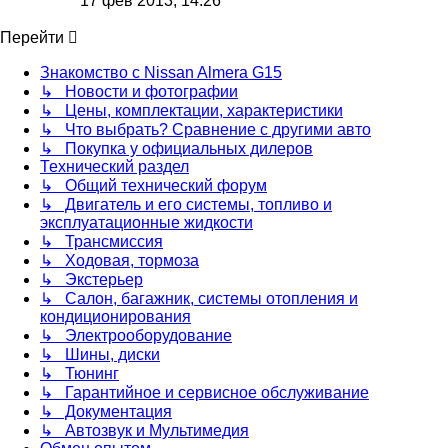
17 фев 2013, 14:26
последнему
сообщению
Перейти
Знакомство с Nissan Almera G15
↳ Новости и фотографии
↳ Цены, комплектации, характеристики
↳ Что выбрать? Сравнение с другими авто
↳ Покупка у официальных дилеров
Технический раздел
↳ Общий технический форум
↳ Двигатель и его системы, топливо и
эксплуатационные жидкости
↳ Трансмиссия
↳ Ходовая, тормоза
↳ Экстерьер
↳ Салон, багажник, системы отопления и
кондиционирования
↳ Электрооборудование
↳ Шины, диски
↳ Тюнинг
↳ Гарантийное и сервисное обслуживание
↳ Документация
↳ Автозвук и Мультимедия