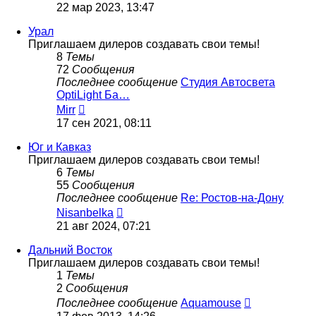
к
22 мар 2023, 13:47
последнему
сообщению
Урал
Приглашаем дилеров создавать свои темы!
8
Темы
72
Сообщения
Последнее сообщение
Студия Автосвета
OptiLight Ба…
Перейти
Mirr
к
17 сен 2021, 08:11
последнему
сообщению
Юг и Кавказ
Приглашаем дилеров создавать свои темы!
6
Темы
55
Сообщения
Последнее сообщение
Re: Ростов-на-Дону
Перейти
Nisanbelka
к
21 авг 2024, 07:21
последнему
сообщению
Дальний Восток
Приглашаем дилеров создавать свои темы!
1
Темы
2
Сообщения
Перейти
Последнее сообщение
Aquamouse
к