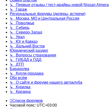
Обмен опытом
↳ Первые отзывы / тест-драйвы новой Nissan Almera
↳ Гараж
Региональные форумы (дилеры, встречи)
↳ Москва, МО и Центральная Россия
↳ Поволжье
↳ Сибирь
↳ Северо-Запад
↳ Урал
↳ Юг и Кавказ
↳ Дальний Восток
Юридический раздел
↳ Вопросы страхования
↳ ГИБДД и ПДД
↳ ДТП
Барахолка
↳ Купля-продажа
Обо всём
↳ О сайте и форуме нашего автоклуба
↳ Курилка
↳ Корзина
Список форумов
Часовой пояс:
UTC+03:00