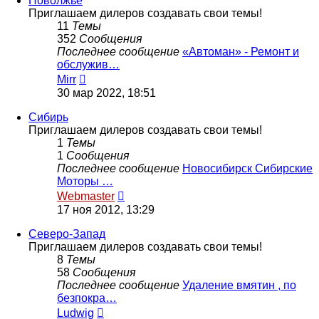
Поволжье
Приглашаем дилеров создавать свои темы!
11
Темы
352
Сообщения
Последнее сообщение
«Автоман» - Ремонт и
обслужив…
Перейти
Mirr
к
30 мар 2022, 18:51
последнему
сообщению
Сибирь
Приглашаем дилеров создавать свои темы!
1
Темы
1
Сообщения
Последнее сообщение
Новосибирск Сибирские
Моторы …
Перейти
Webmaster
к
17 ноя 2012, 13:29
последнему
сообщению
Северо-Запад
Приглашаем дилеров создавать свои темы!
8
Темы
58
Сообщения
Последнее сообщение
Удаление вмятин , по
безпокра…
Перейти
Ludwig