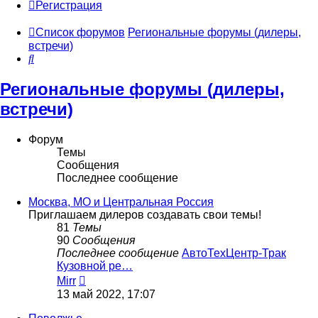
Регистрация
Список форумов
Региональные форумы (дилеры,
встречи)
Поиск
Региональные форумы (дилеры,
встречи)
Форум
Темы
Сообщения
Последнее сообщение
Москва, МО и Центральная Россия
Приглашаем дилеров создавать свои темы!
81
Темы
90
Сообщения
Последнее сообщение
АвтоТехЦентр-Трак
Кузовной ре…
Перейти
Mirr
к
13 май 2022, 17:07
последнему
сообщению