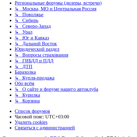
Региональные форумы (дилеры, встречи)
↳ Москва, МО и Центральная Россия
↳ Поволжье
↳ Сибирь
↳ Северо-Запад
↳ Урал
↳ Юг и Кавказ
↳ Дальний Восток
Юридический раздел
↳ Вопросы страхования
↳ ГИБДД и ПДД
↳ ДТП
Барахолка
↳ Купля-продажа
Обо всём
↳ О сайте и форуме нашего автоклуба
↳ Курилка
↳ Корзина
Список форумов
Часовой пояс:
UTC+03:00
Удалить cookies
Связаться с администрацией