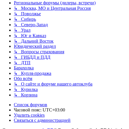
Региональные форумы (дилеры, встречи)
↳ Москва, МО и Центральная Россия
↳ Поволжье
↳ Сибирь
↳ Северо-Запад
↳ Урал
↳ Юг и Кавказ
↳ Дальний Восток
Юридический раздел
↳ Вопросы страхования
↳ ГИБДД и ПДД
↳ ДТП
Барахолка
↳ Купля-продажа
Обо всём
↳ О сайте и форуме нашего автоклуба
↳ Курилка
↳ Корзина
Список форумов
Часовой пояс:
UTC+03:00
Удалить cookies
Связаться с администрацией