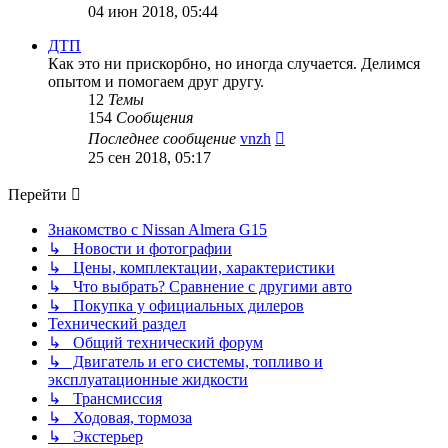
к
04 июн 2018, 05:44
последнему
сообщению
ДТП
Как это ни прискорбно, но иногда случается. Делимся
опытом и помогаем друг другу.
12
Темы
154
Сообщения
Перейти
Последнее сообщение
vnzh
к
25 сен 2018, 05:17
последнему
сообщению
Перейти
Знакомство с Nissan Almera G15
↳ Новости и фотографии
↳ Цены, комплектации, характеристики
↳ Что выбрать? Сравнение с другими авто
↳ Покупка у официальных дилеров
Технический раздел
↳ Общий технический форум
↳ Двигатель и его системы, топливо и
эксплуатационные жидкости
↳ Трансмиссия
↳ Ходовая, тормоза
↳ Экстерьер