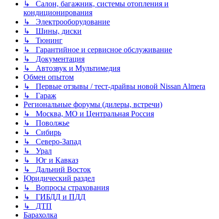
↳ Салон, багажник, системы отопления и
кондиционирования
↳ Электрооборудование
↳ Шины, диски
↳ Тюнинг
↳ Гарантийное и сервисное обслуживание
↳ Документация
↳ Автозвук и Мультимедия
Обмен опытом
↳ Первые отзывы / тест-драйвы новой Nissan Almera
↳ Гараж
Региональные форумы (дилеры, встречи)
↳ Москва, МО и Центральная Россия
↳ Поволжье
↳ Сибирь
↳ Северо-Запад
↳ Урал
↳ Юг и Кавказ
↳ Дальний Восток
Юридический раздел
↳ Вопросы страхования
↳ ГИБДД и ПДД
↳ ДТП
Барахолка