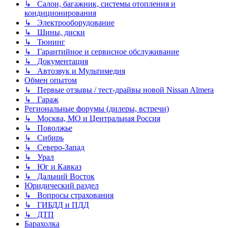
↳ Салон, багажник, системы отопления и
кондиционирования
↳ Электрооборудование
↳ Шины, диски
↳ Тюнинг
↳ Гарантийное и сервисное обслуживание
↳ Документация
↳ Автозвук и Мультимедия
Обмен опытом
↳ Первые отзывы / тест-драйвы новой Nissan Almera
↳ Гараж
Региональные форумы (дилеры, встречи)
↳ Москва, МО и Центральная Россия
↳ Поволжье
↳ Сибирь
↳ Северо-Запад
↳ Урал
↳ Юг и Кавказ
↳ Дальний Восток
Юридический раздел
↳ Вопросы страхования
↳ ГИБДД и ПДД
↳ ДТП
Барахолка