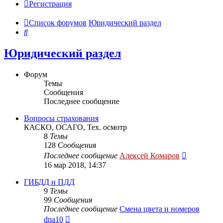
Регистрация
Список форумов
Юридический раздел
Поиск
Юридический раздел
Форум
Темы
Сообщения
Последнее сообщение
Вопросы страхования
КАСКО, ОСАГО, Тех. осмотр
8
Темы
128
Сообщения
Перейти
Последнее сообщение
Алексей Комаров
к
16 мар 2018, 14:37
последнем
сообщени
ГИБДД и ПДД
9
Темы
99
Сообщения
Последнее сообщение
Смена цвета и номеров
Перейти
dna10