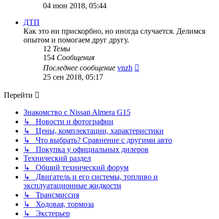
к
04 июн 2018, 05:44
последнему
сообщению
ДТП
Как это ни прискорбно, но иногда случается. Делимся
опытом и помогаем друг другу.
12
Темы
154
Сообщения
Перейти
Последнее сообщение
vnzh
к
25 сен 2018, 05:17
последнему
сообщению
Перейти
Знакомство с Nissan Almera G15
↳ Новости и фотографии
↳ Цены, комплектации, характеристики
↳ Что выбрать? Сравнение с другими авто
↳ Покупка у официальных дилеров
Технический раздел
↳ Общий технический форум
↳ Двигатель и его системы, топливо и
эксплуатационные жидкости
↳ Трансмиссия
↳ Ходовая, тормоза
↳ Экстерьер