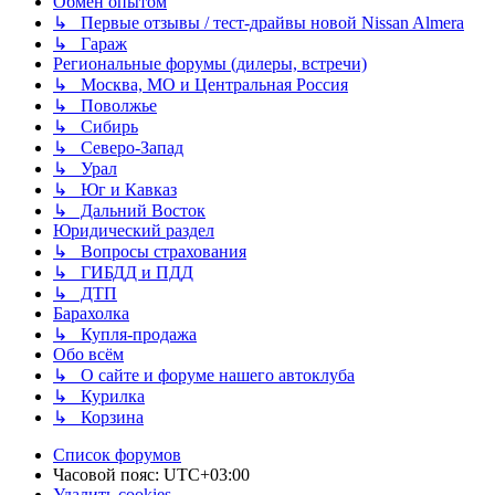
Обмен опытом
↳ Первые отзывы / тест-драйвы новой Nissan Almera
↳ Гараж
Региональные форумы (дилеры, встречи)
↳ Москва, МО и Центральная Россия
↳ Поволжье
↳ Сибирь
↳ Северо-Запад
↳ Урал
↳ Юг и Кавказ
↳ Дальний Восток
Юридический раздел
↳ Вопросы страхования
↳ ГИБДД и ПДД
↳ ДТП
Барахолка
↳ Купля-продажа
Обо всём
↳ О сайте и форуме нашего автоклуба
↳ Курилка
↳ Корзина
Список форумов
Часовой пояс:
UTC+03:00
Удалить cookies