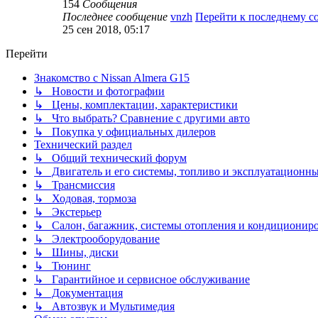
154
Сообщения
Последнее сообщение
vnzh
Перейти к последнему 
25 сен 2018, 05:17
Перейти
Знакомство с Nissan Almera G15
↳ Новости и фотографии
↳ Цены, комплектации, характеристики
↳ Что выбрать? Сравнение с другими авто
↳ Покупка у официальных дилеров
Технический раздел
↳ Общий технический форум
↳ Двигатель и его системы, топливо и эксплуатационн
↳ Трансмиссия
↳ Ходовая, тормоза
↳ Экстерьер
↳ Салон, багажник, системы отопления и кондиционир
↳ Электрооборудование
↳ Шины, диски
↳ Тюнинг
↳ Гарантийное и сервисное обслуживание
↳ Документация
↳ Автозвук и Мультимедия