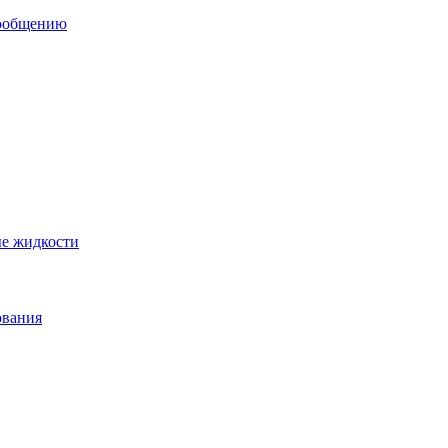
сообщению
ые жидкости
ования