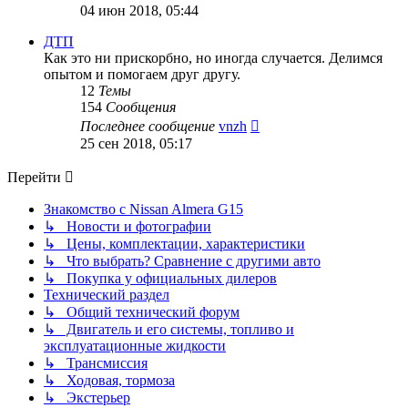
к
04 июн 2018, 05:44
последнему
сообщению
ДТП
Как это ни прискорбно, но иногда случается. Делимся
опытом и помогаем друг другу.
12
Темы
154
Сообщения
Перейти
Последнее сообщение
vnzh
к
25 сен 2018, 05:17
последнему
сообщению
Перейти
Знакомство с Nissan Almera G15
↳ Новости и фотографии
↳ Цены, комплектации, характеристики
↳ Что выбрать? Сравнение с другими авто
↳ Покупка у официальных дилеров
Технический раздел
↳ Общий технический форум
↳ Двигатель и его системы, топливо и
эксплуатационные жидкости
↳ Трансмиссия
↳ Ходовая, тормоза
↳ Экстерьер