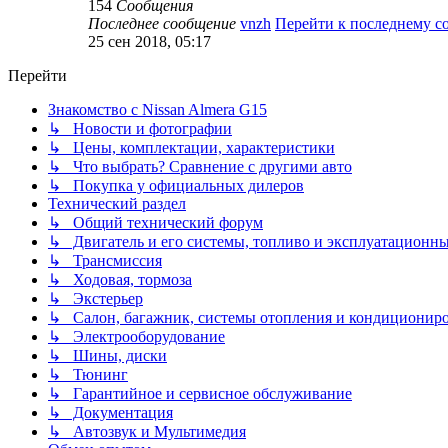
154
Сообщения
Последнее сообщение
vnzh
Перейти к последнему 
25 сен 2018, 05:17
Перейти
Знакомство с Nissan Almera G15
↳ Новости и фотографии
↳ Цены, комплектации, характеристики
↳ Что выбрать? Сравнение с другими авто
↳ Покупка у официальных дилеров
Технический раздел
↳ Общий технический форум
↳ Двигатель и его системы, топливо и эксплуатационн
↳ Трансмиссия
↳ Ходовая, тормоза
↳ Экстерьер
↳ Салон, багажник, системы отопления и кондиционир
↳ Электрооборудование
↳ Шины, диски
↳ Тюнинг
↳ Гарантийное и сервисное обслуживание
↳ Документация
↳ Автозвук и Мультимедия