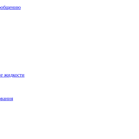
сообщению
ые жидкости
ования