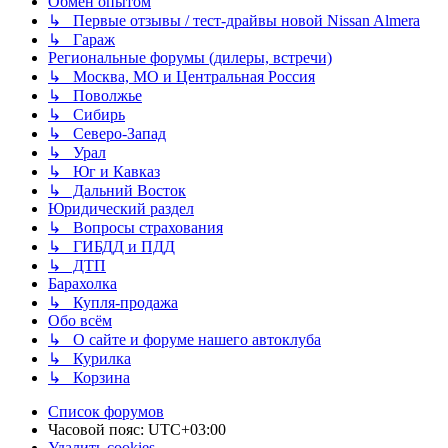
Обмен опытом
↳ Первые отзывы / тест-драйвы новой Nissan Almera
↳ Гараж
Региональные форумы (дилеры, встречи)
↳ Москва, МО и Центральная Россия
↳ Поволжье
↳ Сибирь
↳ Северо-Запад
↳ Урал
↳ Юг и Кавказ
↳ Дальний Восток
Юридический раздел
↳ Вопросы страхования
↳ ГИБДД и ПДД
↳ ДТП
Барахолка
↳ Купля-продажа
Обо всём
↳ О сайте и форуме нашего автоклуба
↳ Курилка
↳ Корзина
Список форумов
Часовой пояс:
UTC+03:00
Удалить cookies