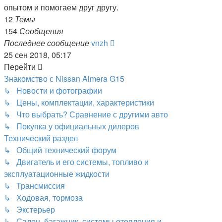
опытом и помогаем друг другу.
12
Темы
154
Сообщения
Перейти
Последнее сообщение
vnzh
к
25 сен 2018, 05:17
последнему
Перейти
сообщению
Знакомство с Nissan Almera G15
↳ Новости и фотографии
↳ Цены, комплектации, характеристики
↳ Что выбрать? Сравнение с другими авто
↳ Покупка у официальных дилеров
Технический раздел
↳ Общий технический форум
↳ Двигатель и его системы, топливо и
эксплуатационные жидкости
↳ Трансмиссия
↳ Ходовая, тормоза
↳ Экстерьер
↳ Салон, багажник, системы отопления и