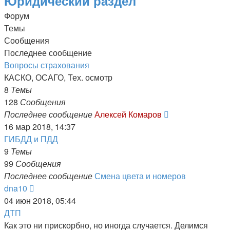
Юридический раздел
Форум
Темы
Сообщения
Последнее сообщение
Вопросы страхования
КАСКО, ОСАГО, Тех. осмотр
8
Темы
128
Сообщения
Перейти
Последнее сообщение
Алексей Комаров
к
16 мар 2018, 14:37
последнему
ГИБДД и ПДД
сообщению
9
Темы
99
Сообщения
Последнее сообщение
Смена цвета и номеров
Перейти
dna10
к
04 июн 2018, 05:44
последнему
ДТП
сообщению
Как это ни прискорбно, но иногда случается. Делимся