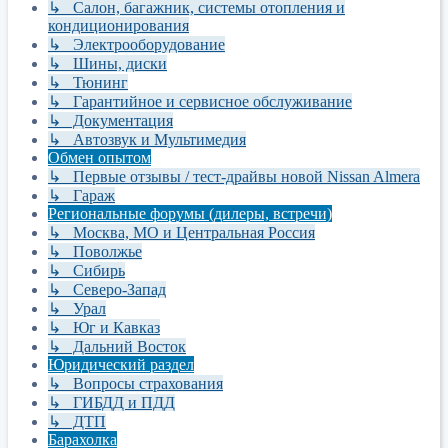
↳ Салон, багажник, системы отопления и
кондиционирования
↳ Электрооборудование
↳ Шины, диски
↳ Тюнинг
↳ Гарантийное и сервисное обслуживание
↳ Документация
↳ Автозвук и Мультимедия
Обмен опытом
↳ Первые отзывы / тест-драйвы новой Nissan Almera
↳ Гараж
Региональные форумы (дилеры, встречи)
↳ Москва, МО и Центральная Россия
↳ Поволжье
↳ Сибирь
↳ Северо-Запад
↳ Урал
↳ Юг и Кавказ
↳ Дальний Восток
Юридический раздел
↳ Вопросы страхования
↳ ГИБДД и ПДД
↳ ДТП
Барахолка