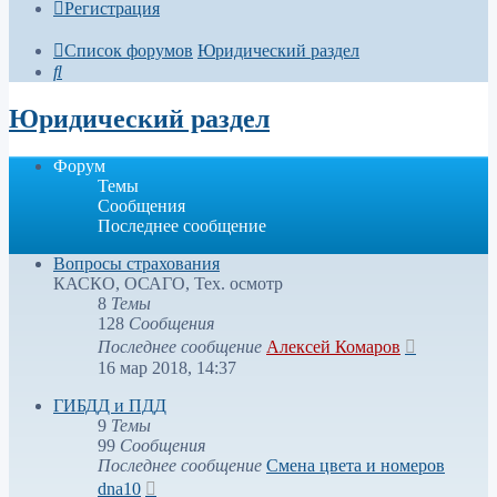
Регистрация
Список форумов
Юридический раздел
Поиск
Юридический раздел
Форум
Темы
Сообщения
Последнее сообщение
Вопросы страхования
КАСКО, ОСАГО, Тех. осмотр
8
Темы
128
Сообщения
Перейти
Последнее сообщение
Алексей Комаров
к
16 мар 2018, 14:37
последнем
сообщени
ГИБДД и ПДД
9
Темы
99
Сообщения
Последнее сообщение
Смена цвета и номеров
Перейти
dna10