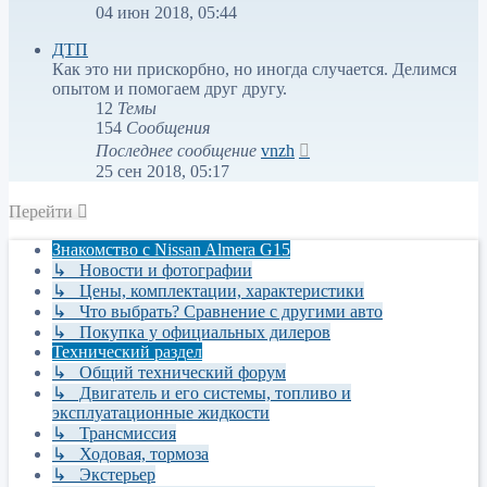
к
04 июн 2018, 05:44
последнему
сообщению
ДТП
Как это ни прискорбно, но иногда случается. Делимся
опытом и помогаем друг другу.
12
Темы
154
Сообщения
Перейти
Последнее сообщение
vnzh
к
25 сен 2018, 05:17
последнему
сообщению
Перейти
Знакомство с Nissan Almera G15
↳ Новости и фотографии
↳ Цены, комплектации, характеристики
↳ Что выбрать? Сравнение с другими авто
↳ Покупка у официальных дилеров
Технический раздел
↳ Общий технический форум
↳ Двигатель и его системы, топливо и
эксплуатационные жидкости
↳ Трансмиссия
↳ Ходовая, тормоза
↳ Экстерьер