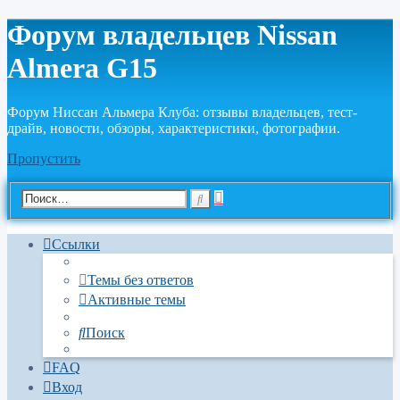
Форум владельцев Nissan
Almera G15
Форум Ниссан Альмера Клуба: отзывы владельцев, тест-
драйв, новости, обзоры, характеристики, фотографии.
Пропустить
Расширенный
Поиск
поиск
Ссылки
Темы без ответов
Активные темы
Поиск
FAQ
Вход