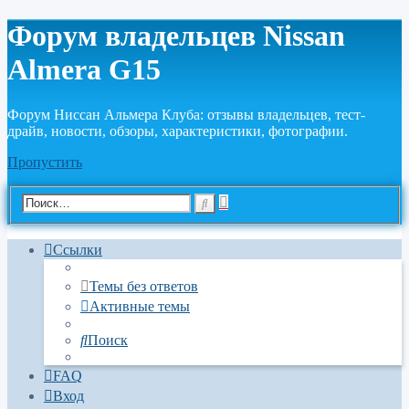
Форум владельцев Nissan
Almera G15
Форум Ниссан Альмера Клуба: отзывы владельцев, тест-
драйв, новости, обзоры, характеристики, фотографии.
Пропустить
Расширенный
Поиск
поиск
Ссылки
Темы без ответов
Активные темы
Поиск
FAQ
Вход