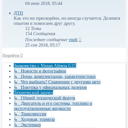
к
04 июн 2018, 05:44
последнему
сообщению
ДТП
Как это ни прискорбно, но иногда случается. Делимся
опытом и помогаем друг другу.
12
Темы
154
Сообщения
Перейти
Последнее сообщение
vnzh
к
25 сен 2018, 05:17
последнему
сообщению
Перейти
Знакомство с Nissan Almera G15
↳ Новости и фотографии
↳ Цены, комплектации, характеристики
↳ Что выбрать? Сравнение с другими авто
↳ Покупка у официальных дилеров
Технический раздел
↳ Общий технический форум
↳ Двигатель и его системы, топливо и
эксплуатационные жидкости
↳ Трансмиссия
↳ Ходовая, тормоза
↳ Экстерьер