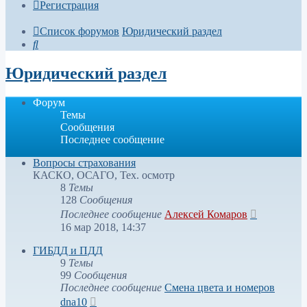
Регистрация
Список форумов
Юридический раздел
Поиск
Юридический раздел
Форум
Темы
Сообщения
Последнее сообщение
Вопросы страхования
КАСКО, ОСАГО, Тех. осмотр
8
Темы
128
Сообщения
Перейти
Последнее сообщение
Алексей Комаров
к
16 мар 2018, 14:37
последнем
сообщени
ГИБДД и ПДД
9
Темы
99
Сообщения
Последнее сообщение
Смена цвета и номеров
Перейти
dna10