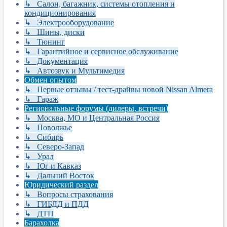
↳ Салон, багажник, системы отопления и
кондиционирования
↳ Электрооборудование
↳ Шины, диски
↳ Тюнинг
↳ Гарантийное и сервисное обслуживание
↳ Документация
↳ Автозвук и Мультимедия
Обмен опытом
↳ Первые отзывы / тест-драйвы новой Nissan Almera
↳ Гараж
Региональные форумы (дилеры, встречи)
↳ Москва, МО и Центральная Россия
↳ Поволжье
↳ Сибирь
↳ Северо-Запад
↳ Урал
↳ Юг и Кавказ
↳ Дальний Восток
Юридический раздел
↳ Вопросы страхования
↳ ГИБДД и ПДД
↳ ДТП
Барахолка