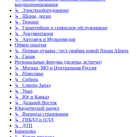
кондиционирования
↳ Электрооборудование
↳ Шины, диски
↳ Тюнинг
↳ Гарантийное и сервисное обслуживание
↳ Документация
↳ Автозвук и Мультимедия
Обмен опытом
↳ Первые отзывы / тест-драйвы новой Nissan Almera
↳ Гараж
Региональные форумы (дилеры, встречи)
↳ Москва, МО и Центральная Россия
↳ Поволжье
↳ Сибирь
↳ Северо-Запад
↳ Урал
↳ Юг и Кавказ
↳ Дальний Восток
Юридический раздел
↳ Вопросы страхования
↳ ГИБДД и ПДД
↳ ДТП
Барахолка
↳ Купля-продажа