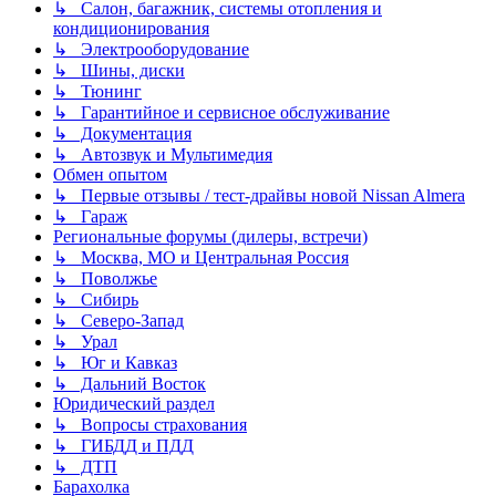
↳ Салон, багажник, системы отопления и
кондиционирования
↳ Электрооборудование
↳ Шины, диски
↳ Тюнинг
↳ Гарантийное и сервисное обслуживание
↳ Документация
↳ Автозвук и Мультимедия
Обмен опытом
↳ Первые отзывы / тест-драйвы новой Nissan Almera
↳ Гараж
Региональные форумы (дилеры, встречи)
↳ Москва, МО и Центральная Россия
↳ Поволжье
↳ Сибирь
↳ Северо-Запад
↳ Урал
↳ Юг и Кавказ
↳ Дальний Восток
Юридический раздел
↳ Вопросы страхования
↳ ГИБДД и ПДД
↳ ДТП
Барахолка