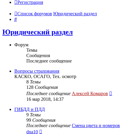
Регистрация
Список форумов
Юридический раздел
Поиск
Юридический раздел
Форум
Темы
Сообщения
Последнее сообщение
Вопросы страхования
КАСКО, ОСАГО, Тех. осмотр
8
Темы
128
Сообщения
Перейти
Последнее сообщение
Алексей Комаров
к
16 мар 2018, 14:37
последнем
сообщени
ГИБДД и ПДД
9
Темы
99
Сообщения
Последнее сообщение
Смена цвета и номеров
Перейти
dna10