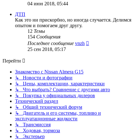
к
04 июн 2018, 05:44
последнему
сообщению
ДТП
Как это ни прискорбно, но иногда случается. Делимся
опытом и помогаем друг другу.
12
Темы
154
Сообщения
Перейти
Последнее сообщение
vnzh
к
25 сен 2018, 05:17
последнему
сообщению
Перейти
Знакомство с Nissan Almera G15
↳ Новости и фотографии
↳ Цены, комплектации, характеристики
↳ Что выбрать? Сравнение с другими авто
↳ Покупка у официальных дилеров
Технический раздел
↳ Общий технический форум
↳ Двигатель и его системы, топливо и
эксплуатационные жидкости
↳ Трансмиссия
↳ Ходовая, тормоза
↳ Экстерьер