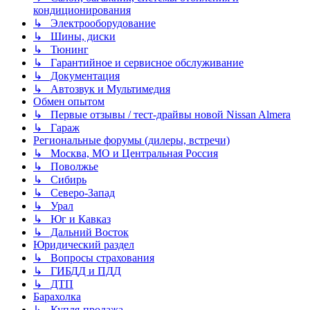
кондиционирования
↳ Электрооборудование
↳ Шины, диски
↳ Тюнинг
↳ Гарантийное и сервисное обслуживание
↳ Документация
↳ Автозвук и Мультимедия
Обмен опытом
↳ Первые отзывы / тест-драйвы новой Nissan Almera
↳ Гараж
Региональные форумы (дилеры, встречи)
↳ Москва, МО и Центральная Россия
↳ Поволжье
↳ Сибирь
↳ Северо-Запад
↳ Урал
↳ Юг и Кавказ
↳ Дальний Восток
Юридический раздел
↳ Вопросы страхования
↳ ГИБДД и ПДД
↳ ДТП
Барахолка
↳ Купля-продажа