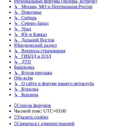
Региональные форумы (дилеры, встречи)
↳ Москва, МО и Центральная Россия
↳ Поволжье
↳ Сибирь
↳ Северо-Запад
↳ Урал
↳ Юг и Кавказ
↳ Дальний Восток
Юридический раздел
↳ Вопросы страхования
↳ ГИБДД и ПДД
↳ ДТП
Барахолка
↳ Купля-продажа
Обо всём
↳ О сайте и форуме нашего автоклуба
↳ Курилка
↳ Корзина
Список форумов
Часовой пояс:
UTC+03:00
Удалить cookies
Связаться с администрацией