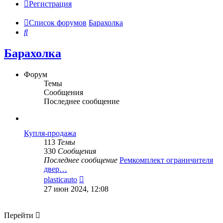
Регистрация
Список форумов
Барахолка
Поиск
Барахолка
Форум
Темы
Сообщения
Последнее сообщение
Купля-продажа
113
Темы
330
Сообщения
Последнее сообщение
Ремкомплект ограничителя
двер…
Перейти
plasticauto
к
27 июн 2024, 12:08
последнему
сообщению
Перейти