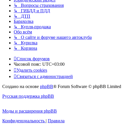
↳ Вопросы страхования
↳ ГИБДД и ПДД
↳ ДТП
Барахолка
↳ Купля-продажа
Обо всём
↳ О сайте и форуме нашего автоклуба
↳ Курилка
↳ Корзина
Список форумов
Часовой пояс:
UTC+03:00
Удалить cookies
Связаться с администрацией
Создано на основе
phpBB
® Forum Software © phpBB Limited
Русская поддержка phpBB
Моды и расширения phpBB
Конфиденциальность
|
Правила