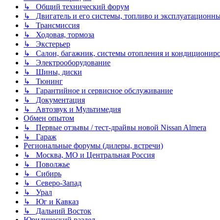
↳ Общий технический форум
↳ Двигатель и его системы, топливо и эксплуатационн
↳ Трансмиссия
↳ Ходовая, тормоза
↳ Экстерьер
↳ Салон, багажник, системы отопления и кондиционир
↳ Электрооборудование
↳ Шины, диски
↳ Тюнинг
↳ Гарантийное и сервисное обслуживание
↳ Документация
↳ Автозвук и Мультимедия
Обмен опытом
↳ Первые отзывы / тест-драйвы новой Nissan Almera
↳ Гараж
Региональные форумы (дилеры, встречи)
↳ Москва, МО и Центральная Россия
↳ Поволжье
↳ Сибирь
↳ Северо-Запад
↳ Урал
↳ Юг и Кавказ
↳ Дальний Восток
Юридический раздел