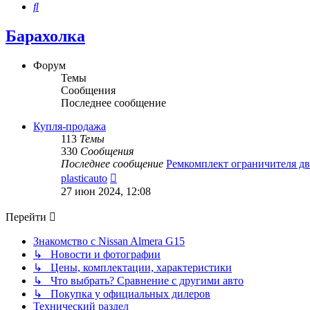
Поиск
Барахолка
Форум
Темы
Сообщения
Последнее сообщение
Купля-продажа
113
Темы
330
Сообщения
Последнее сообщение
Ремкомплект ограничителя д
Перейти
plasticauto
к
27 июн 2024, 12:08
последнему
сообщению
Перейти
Знакомство с Nissan Almera G15
↳ Новости и фотографии
↳ Цены, комплектации, характеристики
↳ Что выбрать? Сравнение с другими авто
↳ Покупка у официальных дилеров
Технический раздел