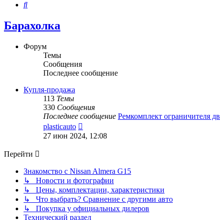
Поиск
Барахолка
Форум
Темы
Сообщения
Последнее сообщение
Купля-продажа
113
Темы
330
Сообщения
Последнее сообщение
Ремкомплект ограничителя д
Перейти
plasticauto
к
27 июн 2024, 12:08
последнему
сообщению
Перейти
Знакомство с Nissan Almera G15
↳ Новости и фотографии
↳ Цены, комплектации, характеристики
↳ Что выбрать? Сравнение с другими авто
↳ Покупка у официальных дилеров
Технический раздел