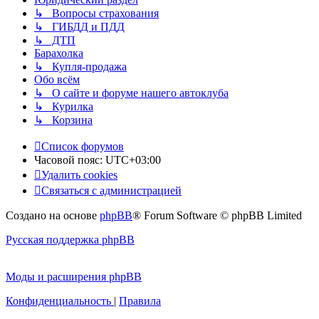
↳ Вопросы страхования
↳ ГИБДД и ПДД
↳ ДТП
Барахолка
↳ Купля-продажа
Обо всём
↳ О сайте и форуме нашего автоклуба
↳ Курилка
↳ Корзина
Список форумов
Часовой пояс:
UTC+03:00
Удалить cookies
Связаться с администрацией
Создано на основе
phpBB
® Forum Software © phpBB Limited
Русская поддержка phpBB
Моды и расширения phpBB
Конфиденциальность
|
Правила