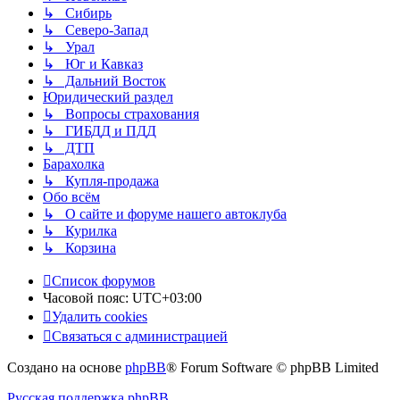
↳ Сибирь
↳ Северо-Запад
↳ Урал
↳ Юг и Кавказ
↳ Дальний Восток
Юридический раздел
↳ Вопросы страхования
↳ ГИБДД и ПДД
↳ ДТП
Барахолка
↳ Купля-продажа
Обо всём
↳ О сайте и форуме нашего автоклуба
↳ Курилка
↳ Корзина
Список форумов
Часовой пояс:
UTC+03:00
Удалить cookies
Связаться с администрацией
Создано на основе
phpBB
® Forum Software © phpBB Limited
Русская поддержка phpBB