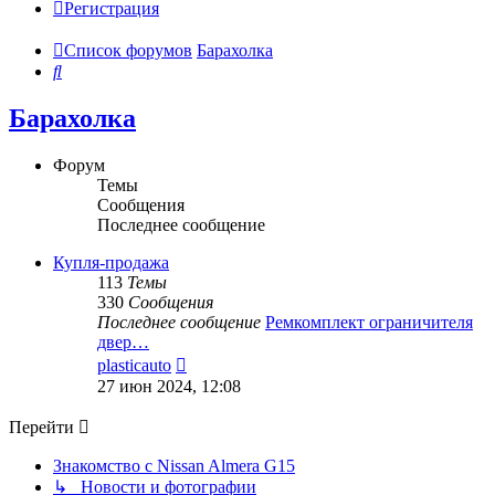
Регистрация
Список форумов
Барахолка
Поиск
Барахолка
Форум
Темы
Сообщения
Последнее сообщение
Купля-продажа
113
Темы
330
Сообщения
Последнее сообщение
Ремкомплект ограничителя
двер…
Перейти
plasticauto
к
27 июн 2024, 12:08
последнему
сообщению
Перейти
Знакомство с Nissan Almera G15
↳ Новости и фотографии