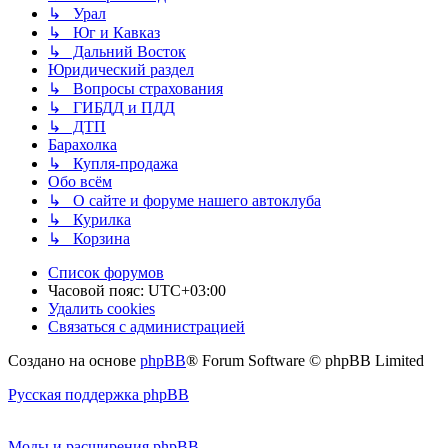
↳ Урал
↳ Юг и Кавказ
↳ Дальний Восток
Юридический раздел
↳ Вопросы страхования
↳ ГИБДД и ПДД
↳ ДТП
Барахолка
↳ Купля-продажа
Обо всём
↳ О сайте и форуме нашего автоклуба
↳ Курилка
↳ Корзина
Список форумов
Часовой пояс:
UTC+03:00
Удалить cookies
Связаться с администрацией
Создано на основе
phpBB
® Forum Software © phpBB Limited
Русская поддержка phpBB
Моды и расширения phpBB