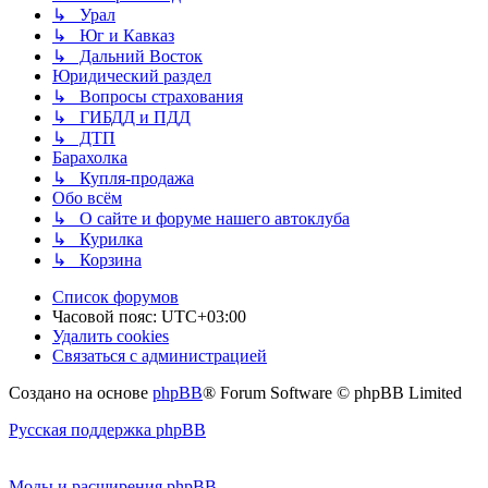
↳ Урал
↳ Юг и Кавказ
↳ Дальний Восток
Юридический раздел
↳ Вопросы страхования
↳ ГИБДД и ПДД
↳ ДТП
Барахолка
↳ Купля-продажа
Обо всём
↳ О сайте и форуме нашего автоклуба
↳ Курилка
↳ Корзина
Список форумов
Часовой пояс:
UTC+03:00
Удалить cookies
Связаться с администрацией
Создано на основе
phpBB
® Forum Software © phpBB Limited
Русская поддержка phpBB
Моды и расширения phpBB