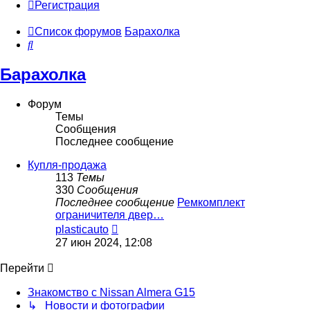
Регистрация
Список форумов
Барахолка
Поиск
Барахолка
Форум
Темы
Сообщения
Последнее сообщение
Купля-продажа
113
Темы
330
Сообщения
Последнее сообщение
Ремкомплект
ограничителя двер…
Перейти
plasticauto
к
27 июн 2024, 12:08
последнему
сообщению
Перейти
Знакомство с Nissan Almera G15
↳ Новости и фотографии