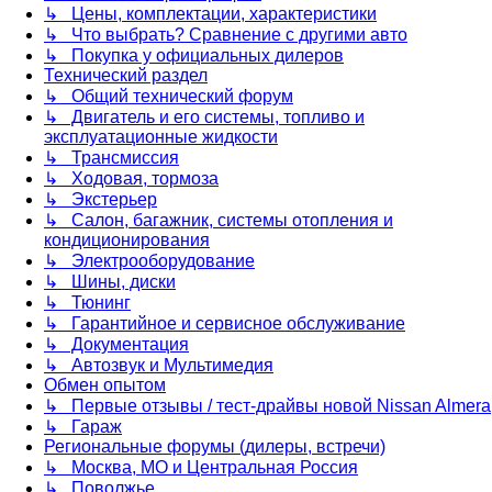
↳ Цены, комплектации, характеристики
↳ Что выбрать? Сравнение с другими авто
↳ Покупка у официальных дилеров
Технический раздел
↳ Общий технический форум
↳ Двигатель и его системы, топливо и
эксплуатационные жидкости
↳ Трансмиссия
↳ Ходовая, тормоза
↳ Экстерьер
↳ Салон, багажник, системы отопления и
кондиционирования
↳ Электрооборудование
↳ Шины, диски
↳ Тюнинг
↳ Гарантийное и сервисное обслуживание
↳ Документация
↳ Автозвук и Мультимедия
Обмен опытом
↳ Первые отзывы / тест-драйвы новой Nissan Almera
↳ Гараж
Региональные форумы (дилеры, встречи)
↳ Москва, МО и Центральная Россия
↳ Поволжье