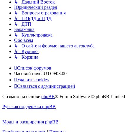
↳ Дальний Восток
Юридический раздел
↳ Вопросы страхования
↳ ГИБДД и ПДД
↳ ДТП
Барахолка
↳ Купля-продажа
Обо всём
↳ О сайте и форуме нашего автоклуба
↳ Курилка
↳ Корзина
Список форумов
Часовой пояс:
UTC+03:00
Удалить cookies
Связаться с администрацией
Создано на основе
phpBB
® Forum Software © phpBB Limited
Русская поддержка phpBB
Моды и расширения phpBB
Конфиденциальность
|
Правила