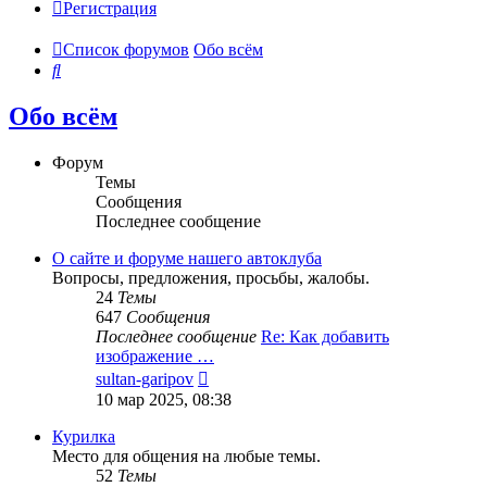
Регистрация
Список форумов
Обо всём
Поиск
Обо всём
Форум
Темы
Сообщения
Последнее сообщение
О сайте и форуме нашего автоклуба
Вопросы, предложения, просьбы, жалобы.
24
Темы
647
Сообщения
Последнее сообщение
Re: Как добавить
изображение …
Перейти
sultan-garipov
к
10 мар 2025, 08:38
последнему
сообщению
Курилка
Место для общения на любые темы.
52
Темы