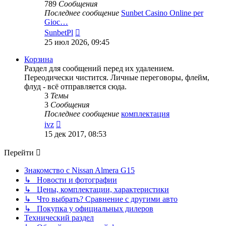
789
Сообщения
Последнее сообщение
Sunbet Casino Online per
Gioc…
Перейти
SunbetPl
к
25 июл 2026, 09:45
последнему
сообщению
Корзина
Раздел для сообщений перед их удалением.
Переодически чистится. Личные переговоры, флейм,
флуд - всё отправляется сюда.
3
Темы
3
Сообщения
Последнее сообщение
комплектация
Перейти
ivz
к
15 дек 2017, 08:53
последнему
сообщению
Перейти
Знакомство с Nissan Almera G15
↳ Новости и фотографии
↳ Цены, комплектации, характеристики
↳ Что выбрать? Сравнение с другими авто
↳ Покупка у официальных дилеров
Технический раздел