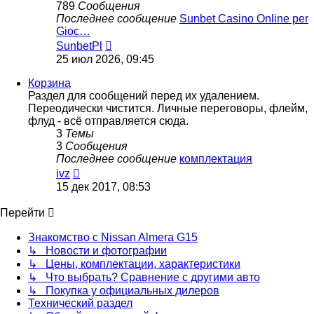
789
Сообщения
Последнее сообщение
Sunbet Casino Online per
Gioc…
Перейти
SunbetPl
к
25 июл 2026, 09:45
последнему
сообщению
Корзина
Раздел для сообщений перед их удалением.
Переодически чистится. Личные переговоры, флейм,
флуд - всё отправляется сюда.
3
Темы
3
Сообщения
Последнее сообщение
комплектация
Перейти
ivz
к
15 дек 2017, 08:53
последнему
сообщению
Перейти
Знакомство с Nissan Almera G15
↳ Новости и фотографии
↳ Цены, комплектации, характеристики
↳ Что выбрать? Сравнение с другими авто
↳ Покупка у официальных дилеров
Технический раздел