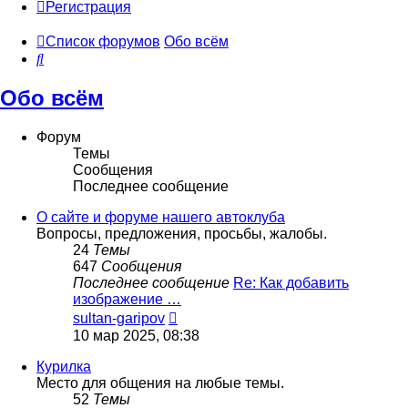
Регистрация
Список форумов
Обо всём
Поиск
Обо всём
Форум
Темы
Сообщения
Последнее сообщение
О сайте и форуме нашего автоклуба
Вопросы, предложения, просьбы, жалобы.
24
Темы
647
Сообщения
Последнее сообщение
Re: Как добавить
изображение …
Перейти
sultan-garipov
к
10 мар 2025, 08:38
последнему
сообщению
Курилка
Место для общения на любые темы.
52
Темы