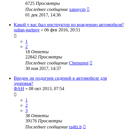
6725
Просмотры
Последнее сообщение
xapaycm
01 дек 2017, 14:36
Какой у вас был инструктор по вождению автомобиля?
sultan-garipov
»
06 фев 2016, 20:51
1
2
18
Ответы
22842
Просмотры
Последнее сообщение
Chepurnoi
30 ноя 2017, 14:37
Вреден ли подогрев сидений в автомобиле для
здоровья?
ФАН
»
08 окт 2013, 07:54
1
2
3
38
Ответы
39176
Просмотры
Последнее сообщение
ra4fz.b