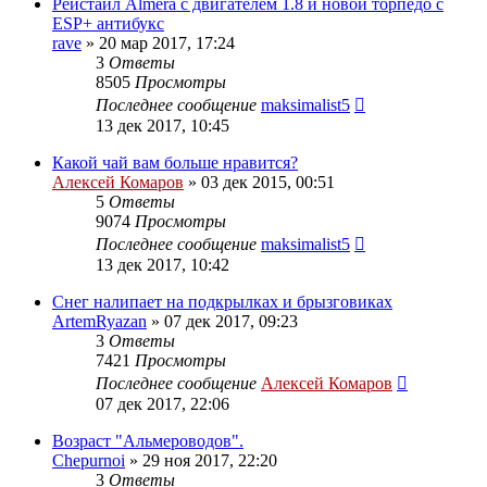
Рейстайл Almera с двигателем 1.8 и новой торпедо с
ESP+ антибукс
rave
»
20 мар 2017, 17:24
3
Ответы
8505
Просмотры
Последнее сообщение
maksimalist5
13 дек 2017, 10:45
Какой чай вам больше нравится?
Алексей Комаров
»
03 дек 2015, 00:51
5
Ответы
9074
Просмотры
Последнее сообщение
maksimalist5
13 дек 2017, 10:42
Снег налипает на подкрылках и брызговиках
ArtemRyazan
»
07 дек 2017, 09:23
3
Ответы
7421
Просмотры
Последнее сообщение
Алексей Комаров
07 дек 2017, 22:06
Возраст "Альмероводов".
Chepurnoi
»
29 ноя 2017, 22:20
3
Ответы