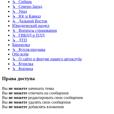
↳ Сибирь
↳ Северо-Запад
↳ Урал
↳ Юг и Кавказ
↳ Дальний Восток
Юридический раздел
↳ Вопросы страхования
↳ ГИБДД и ПДД
↳ ДТП
Барахолка
↳ Купля-продажа
Обо всём
↳ О сайте и форуме нашего автоклуба
↳ Курилка
↳ Корзина
Права доступа
Вы
не можете
начинать темы
Вы
не можете
отвечать на сообщения
Вы
не можете
редактировать свои сообщения
Вы
не можете
удалять свои сообщения
Вы
не можете
добавлять вложения