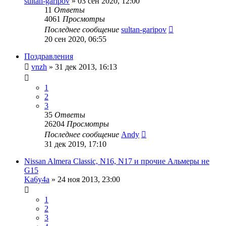
sultan-garipov
»
03 сен 2020, 12:00
11
Ответы
4061
Просмотры
Последнее сообщение
sultan-garipov
20 сен 2020, 06:55
Поздравления
vnzh
»
31 дек 2013, 16:13
1
2
3
35
Ответы
26204
Просмотры
Последнее сообщение
Andy
31 дек 2019, 17:10
Nissan Almera Classic, N16, N17 и прочие Альмеры не
G15
Ka6y4a
»
24 ноя 2013, 23:00
1
2
3