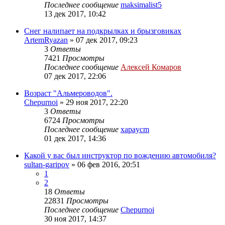
Последнее сообщение
maksimalist5
13 дек 2017, 10:42
Снег налипает на подкрылках и брызговиках
ArtemRyazan
»
07 дек 2017, 09:23
3
Ответы
7421
Просмотры
Последнее сообщение
Алексей Комаров
07 дек 2017, 22:06
Возраст "Альмероводов".
Chepurnoi
»
29 ноя 2017, 22:20
3
Ответы
6724
Просмотры
Последнее сообщение
xapaycm
01 дек 2017, 14:36
Какой у вас был инструктор по вождению автомобиля?
sultan-garipov
»
06 фев 2016, 20:51
1
2
18
Ответы
22831
Просмотры
Последнее сообщение
Chepurnoi
30 ноя 2017, 14:37