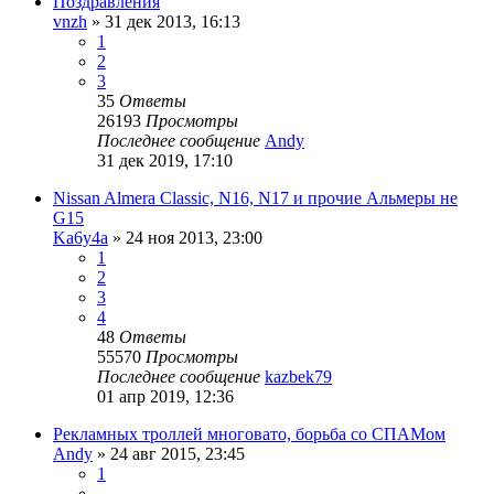
Поздравления
vnzh
»
31 дек 2013, 16:13
1
2
3
35
Ответы
26193
Просмотры
Последнее сообщение
Andy
31 дек 2019, 17:10
Nissan Almera Classic, N16, N17 и прочие Альмеры не
G15
Ka6y4a
»
24 ноя 2013, 23:00
1
2
3
4
48
Ответы
55570
Просмотры
Последнее сообщение
kazbek79
01 апр 2019, 12:36
Рекламных троллей многовато, борьба со СПАМом
Andy
»
24 авг 2015, 23:45
1
…