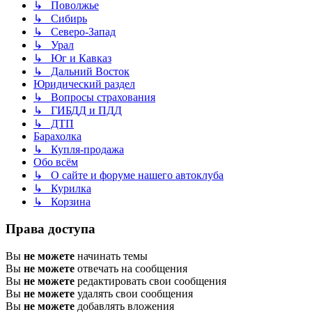
↳ Поволжье
↳ Сибирь
↳ Северо-Запад
↳ Урал
↳ Юг и Кавказ
↳ Дальний Восток
Юридический раздел
↳ Вопросы страхования
↳ ГИБДД и ПДД
↳ ДТП
Барахолка
↳ Купля-продажа
Обо всём
↳ О сайте и форуме нашего автоклуба
↳ Курилка
↳ Корзина
Права доступа
Вы
не можете
начинать темы
Вы
не можете
отвечать на сообщения
Вы
не можете
редактировать свои сообщения
Вы
не можете
удалять свои сообщения
Вы
не можете
добавлять вложения