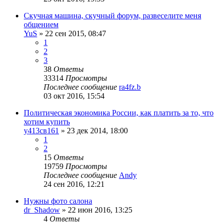
Скучная машина, скучный форум, развеселите меня
общением
YuS
»
22 сен 2015, 08:47
1
2
3
38
Ответы
33314
Просмотры
Последнее сообщение
ra4fz.b
03 окт 2016, 15:54
Политическая экономика России, как платить за то, что
хотим купить
у413св161
»
23 дек 2014, 18:00
1
2
15
Ответы
19759
Просмотры
Последнее сообщение
Andy
24 сен 2016, 12:21
Нужны фото салона
dr_Shadow
»
22 июн 2016, 13:25
4
Ответы