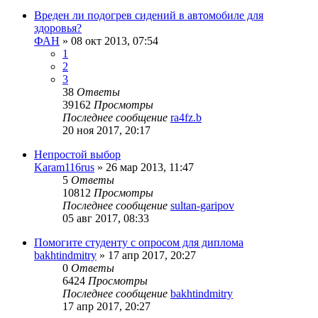
Вреден ли подогрев сидений в автомобиле для
здоровья?
ФАН
»
08 окт 2013, 07:54
1
2
3
38
Ответы
39162
Просмотры
Последнее сообщение
ra4fz.b
20 ноя 2017, 20:17
Непростой выбор
Karam116rus
»
26 мар 2013, 11:47
5
Ответы
10812
Просмотры
Последнее сообщение
sultan-garipov
05 авг 2017, 08:33
Помогите студенту с опросом для диплома
bakhtindmitry
»
17 апр 2017, 20:27
0
Ответы
6424
Просмотры
Последнее сообщение
bakhtindmitry
17 апр 2017, 20:27