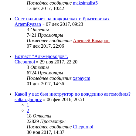
Последнее сообщение
maksimalist5
13 дек 2017, 10:42
Снег налипает на подкрылках и брызговиках
ArtemRyazan
»
07 дек 2017, 09:23
3
Ответы
7421
Просмотры
Последнее сообщение
Алексей Комаров
07 дек 2017, 22:06
Возраст "Альмероводов".
Chepurnoi
»
29 ноя 2017, 22:20
3
Ответы
6724
Просмотры
Последнее сообщение
xapaycm
01 дек 2017, 14:36
Какой у вас был инструктор по вождению автомобиля?
sultan-garipov
»
06 фев 2016, 20:51
1
2
18
Ответы
22829
Просмотры
Последнее сообщение
Chepurnoi
30 ноя 2017, 14:37