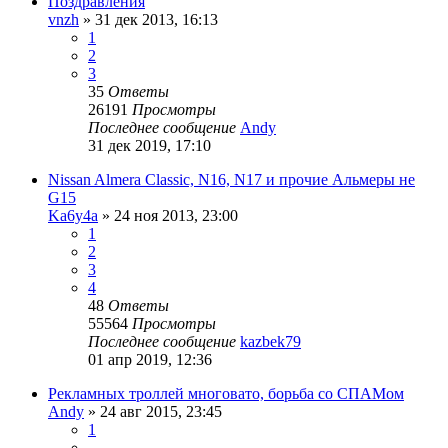
Поздравления
vnzh
»
31 дек 2013, 16:13
1
2
3
35
Ответы
26191
Просмотры
Последнее сообщение
Andy
31 дек 2019, 17:10
Nissan Almera Classic, N16, N17 и прочие Альмеры не
G15
Ka6y4a
»
24 ноя 2013, 23:00
1
2
3
4
48
Ответы
55564
Просмотры
Последнее сообщение
kazbek79
01 апр 2019, 12:36
Рекламных троллей многовато, борьба со СПАМом
Andy
»
24 авг 2015, 23:45
1
…