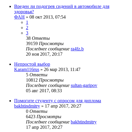
Вреден ли подогрев сидений в автомобиле для
здоровья?
ФАН
»
08 окт 2013, 07:54
1
2
3
38
Ответы
39159
Просмотры
Последнее сообщение
ra4fz.b
20 ноя 2017, 20:17
Непростой выбор
Karam116rus
»
26 мар 2013, 11:47
5
Ответы
10812
Просмотры
Последнее сообщение
sultan-garipov
05 авг 2017, 08:33
Помогите студенту с опросом для диплома
bakhtindmitry
»
17 апр 2017, 20:27
0
Ответы
6423
Просмотры
Последнее сообщение
bakhtindmitry
17 апр 2017, 20:27