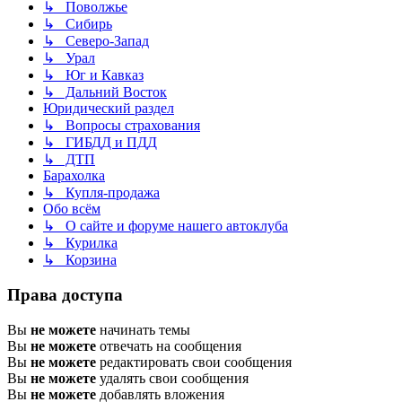
↳ Поволжье
↳ Сибирь
↳ Северо-Запад
↳ Урал
↳ Юг и Кавказ
↳ Дальний Восток
Юридический раздел
↳ Вопросы страхования
↳ ГИБДД и ПДД
↳ ДТП
Барахолка
↳ Купля-продажа
Обо всём
↳ О сайте и форуме нашего автоклуба
↳ Курилка
↳ Корзина
Права доступа
Вы
не можете
начинать темы
Вы
не можете
отвечать на сообщения
Вы
не можете
редактировать свои сообщения
Вы
не можете
удалять свои сообщения
Вы
не можете
добавлять вложения