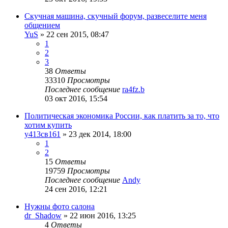
Скучная машина, скучный форум, развеселите меня
общением
YuS
»
22 сен 2015, 08:47
1
2
3
38
Ответы
33310
Просмотры
Последнее сообщение
ra4fz.b
03 окт 2016, 15:54
Политическая экономика России, как платить за то, что
хотим купить
у413св161
»
23 дек 2014, 18:00
1
2
15
Ответы
19759
Просмотры
Последнее сообщение
Andy
24 сен 2016, 12:21
Нужны фото салона
dr_Shadow
»
22 июн 2016, 13:25
4
Ответы