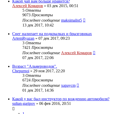
Какой чай вам больше нравится?
Алексей Комаров
»
03 дек 2015, 00:51
5
Ответы
9073
Просмотры
Последнее сообщение
maksimalist5
13 дек 2017, 10:42
Снег налипает на подкрылках и брызговиках
ArtemRyazan
»
07 дек 2017, 09:23
3
Ответы
7421
Просмотры
Последнее сообщение
Алексей Комаров
07 дек 2017, 22:06
Возраст "Альмероводов".
Chepurnoi
»
29 ноя 2017, 22:20
3
Ответы
6724
Просмотры
Последнее сообщение
xapaycm
01 дек 2017, 14:36
Какой у вас был инструктор по вождению автомобиля?
sultan-garipov
»
06 фев 2016, 20:51
1