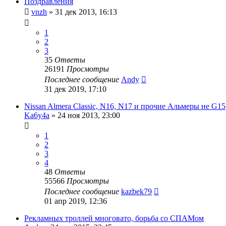
Поздравления
vnzh
»
31 дек 2013, 16:13
1
2
3
35
Ответы
26191
Просмотры
Последнее сообщение
Andy
31 дек 2019, 17:10
Nissan Almera Classic, N16, N17 и прочие Альмеры не G15
Ka6y4a
»
24 ноя 2013, 23:00
1
2
3
4
48
Ответы
55566
Просмотры
Последнее сообщение
kazbek79
01 апр 2019, 12:36
Рекламных троллей многовато, борьба со СПАМом