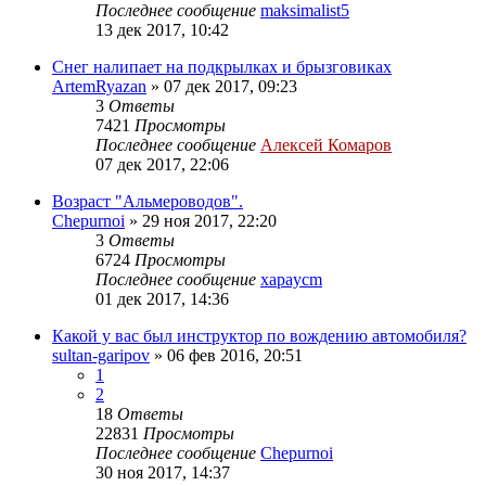
Последнее сообщение
maksimalist5
13 дек 2017, 10:42
Снег налипает на подкрылках и брызговиках
ArtemRyazan
»
07 дек 2017, 09:23
3
Ответы
7421
Просмотры
Последнее сообщение
Алексей Комаров
07 дек 2017, 22:06
Возраст "Альмероводов".
Chepurnoi
»
29 ноя 2017, 22:20
3
Ответы
6724
Просмотры
Последнее сообщение
xapaycm
01 дек 2017, 14:36
Какой у вас был инструктор по вождению автомобиля?
sultan-garipov
»
06 фев 2016, 20:51
1
2
18
Ответы
22831
Просмотры
Последнее сообщение
Chepurnoi
30 ноя 2017, 14:37