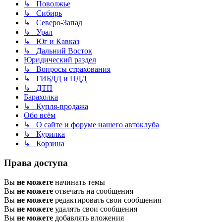
↳ Поволжье
↳ Сибирь
↳ Северо-Запад
↳ Урал
↳ Юг и Кавказ
↳ Дальний Восток
Юридический раздел
↳ Вопросы страхования
↳ ГИБДД и ПДД
↳ ДТП
Барахолка
↳ Купля-продажа
Обо всём
↳ О сайте и форуме нашего автоклуба
↳ Курилка
↳ Корзина
Права доступа
Вы
не можете
начинать темы
Вы
не можете
отвечать на сообщения
Вы
не можете
редактировать свои сообщения
Вы
не можете
удалять свои сообщения
Вы
не можете
добавлять вложения