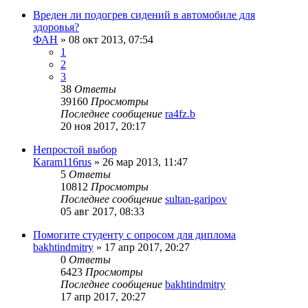
Вреден ли подогрев сидений в автомобиле для
здоровья?
ФАН
»
08 окт 2013, 07:54
1
2
3
38
Ответы
39160
Просмотры
Последнее сообщение
ra4fz.b
20 ноя 2017, 20:17
Непростой выбор
Karam116rus
»
26 мар 2013, 11:47
5
Ответы
10812
Просмотры
Последнее сообщение
sultan-garipov
05 авг 2017, 08:33
Помогите студенту с опросом для диплома
bakhtindmitry
»
17 апр 2017, 20:27
0
Ответы
6423
Просмотры
Последнее сообщение
bakhtindmitry
17 апр 2017, 20:27