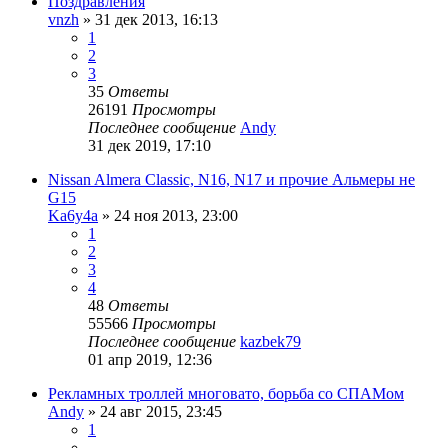
Поздравления
vnzh
»
31 дек 2013, 16:13
1
2
3
35
Ответы
26191
Просмотры
Последнее сообщение
Andy
31 дек 2019, 17:10
Nissan Almera Classic, N16, N17 и прочие Альмеры не
G15
Ka6y4a
»
24 ноя 2013, 23:00
1
2
3
4
48
Ответы
55566
Просмотры
Последнее сообщение
kazbek79
01 апр 2019, 12:36
Рекламных троллей многовато, борьба со СПАМом
Andy
»
24 авг 2015, 23:45
1
…