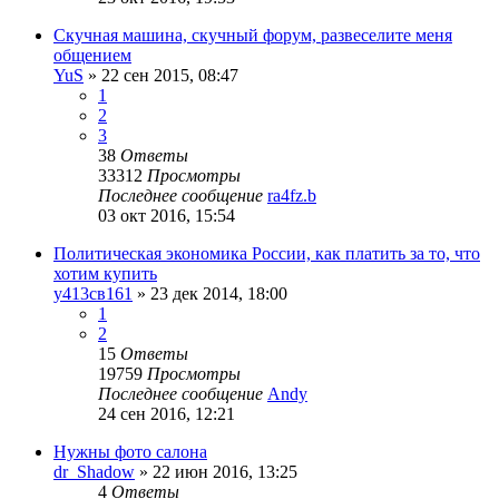
Скучная машина, скучный форум, развеселите меня
общением
YuS
»
22 сен 2015, 08:47
1
2
3
38
Ответы
33312
Просмотры
Последнее сообщение
ra4fz.b
03 окт 2016, 15:54
Политическая экономика России, как платить за то, что
хотим купить
у413св161
»
23 дек 2014, 18:00
1
2
15
Ответы
19759
Просмотры
Последнее сообщение
Andy
24 сен 2016, 12:21
Нужны фото салона
dr_Shadow
»
22 июн 2016, 13:25
4
Ответы