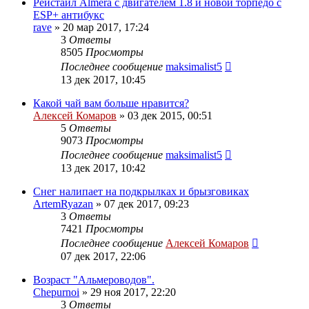
Рейстайл Almera с двигателем 1.8 и новой торпедо с
ESP+ антибукс
rave
»
20 мар 2017, 17:24
3
Ответы
8505
Просмотры
Последнее сообщение
maksimalist5
13 дек 2017, 10:45
Какой чай вам больше нравится?
Алексей Комаров
»
03 дек 2015, 00:51
5
Ответы
9073
Просмотры
Последнее сообщение
maksimalist5
13 дек 2017, 10:42
Снег налипает на подкрылках и брызговиках
ArtemRyazan
»
07 дек 2017, 09:23
3
Ответы
7421
Просмотры
Последнее сообщение
Алексей Комаров
07 дек 2017, 22:06
Возраст "Альмероводов".
Chepurnoi
»
29 ноя 2017, 22:20
3
Ответы