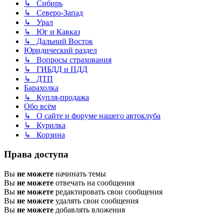
↳ Сибирь
↳ Северо-Запад
↳ Урал
↳ Юг и Кавказ
↳ Дальний Восток
Юридический раздел
↳ Вопросы страхования
↳ ГИБДД и ПДД
↳ ДТП
Барахолка
↳ Купля-продажа
Обо всём
↳ О сайте и форуме нашего автоклуба
↳ Курилка
↳ Корзина
Права доступа
Вы
не можете
начинать темы
Вы
не можете
отвечать на сообщения
Вы
не можете
редактировать свои сообщения
Вы
не можете
удалять свои сообщения
Вы
не можете
добавлять вложения