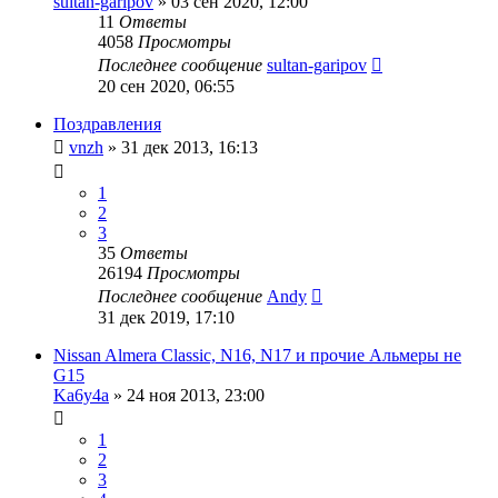
sultan-garipov
»
03 сен 2020, 12:00
11
Ответы
4058
Просмотры
Последнее сообщение
sultan-garipov
20 сен 2020, 06:55
Поздравления
vnzh
»
31 дек 2013, 16:13
1
2
3
35
Ответы
26194
Просмотры
Последнее сообщение
Andy
31 дек 2019, 17:10
Nissan Almera Classic, N16, N17 и прочие Альмеры не
G15
Ka6y4a
»
24 ноя 2013, 23:00
1
2
3