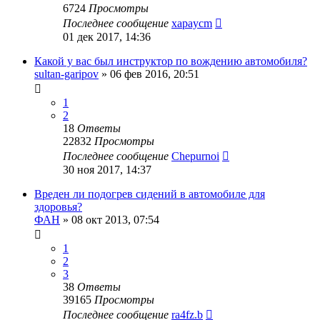
6724
Просмотры
Последнее сообщение
xapaycm
01 дек 2017, 14:36
Какой у вас был инструктор по вождению автомобиля?
sultan-garipov
»
06 фев 2016, 20:51
1
2
18
Ответы
22832
Просмотры
Последнее сообщение
Chepurnoi
30 ноя 2017, 14:37
Вреден ли подогрев сидений в автомобиле для
здоровья?
ФАН
»
08 окт 2013, 07:54
1
2
3
38
Ответы
39165
Просмотры
Последнее сообщение
ra4fz.b