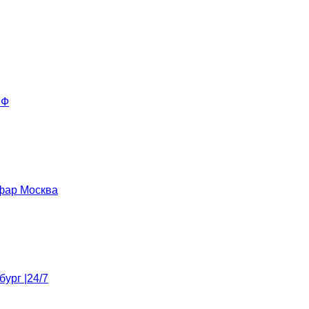
РФ
 фар Москва
ург |24/7