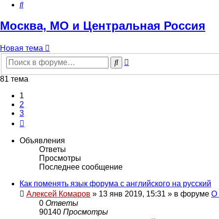
Поиск
Москва, МО и Центральная Россия
Новая тема
Расширенный
Поиск
поиск
81 тема
1
2
3
След.
Объявления
Ответы
Просмотры
Последнее сообщение
Как поменять язык форума с английского на русский
Алексей Комаров
»
13 янв 2019, 15:31
» в форуме
О
0
Ответы
90140
Просмотры