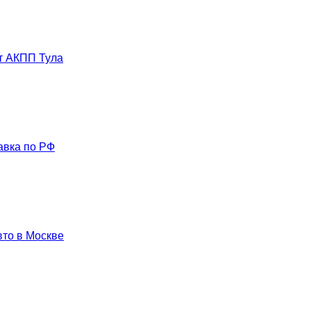
т АКПП Тула
авка по РФ
вто в Москве