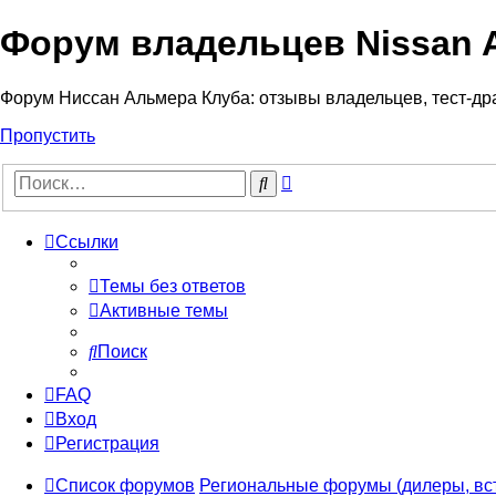
Форум владельцев Nissan 
Форум Ниссан Альмера Клуба: отзывы владельцев, тест-дра
Пропустить
Расширенный
Поиск
поиск
Ссылки
Темы без ответов
Активные темы
Поиск
FAQ
Вход
Регистрация
Список форумов
Региональные форумы (дилеры, вс