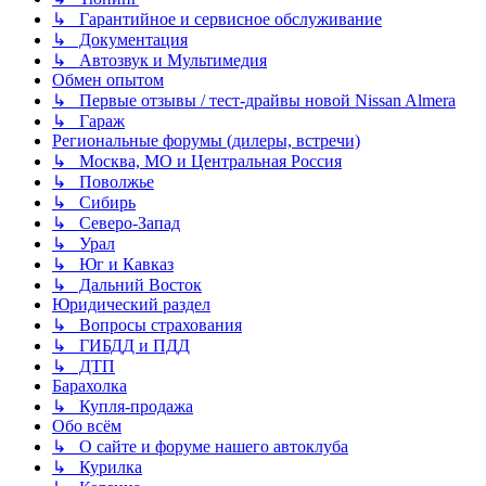
↳ Гарантийное и сервисное обслуживание
↳ Документация
↳ Автозвук и Мультимедия
Обмен опытом
↳ Первые отзывы / тест-драйвы новой Nissan Almera
↳ Гараж
Региональные форумы (дилеры, встречи)
↳ Москва, МО и Центральная Россия
↳ Поволжье
↳ Сибирь
↳ Северо-Запад
↳ Урал
↳ Юг и Кавказ
↳ Дальний Восток
Юридический раздел
↳ Вопросы страхования
↳ ГИБДД и ПДД
↳ ДТП
Барахолка
↳ Купля-продажа
Обо всём
↳ О сайте и форуме нашего автоклуба
↳ Курилка